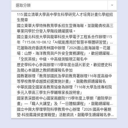
最
選取分類
新
消
115 國立清華大學高中學生科學研究人才培育計畫化學組招
息
生簡章
國立東華大學特殊教育學系招生宣傳海報，並鼓勵貴校高三
畢業同學於分發入學階段踴躍選填。
國立臺北科技大學與龍華科技大學電子工程系合作辦理115
年「115.08.10~08.12「AI賦能應用於智慧半導體研習營」，
歡迎學生踴躍報名參加
花蓮縣政府委請秀林國中辦理「2026面山面海論壇－花蓮
場：山野、海洋教育與戶外安全實務課程」，歡迎踴躍報名
參加
「全民英檢」中級、中高級測驗現正報名中
歷史學科中心參與辦理115學年度台語片影史，歡迎歷史科
及關心本議題之教師踴躍報名參加
國教署辦理「教育部國民及學前教育署辦理116年度高級中
等學校教學卓越獎初選實施計畫」，鼓勵教師踴躍報名
中華民國全國家長教育協會為辦理「116年大學及技專校院
多元入學高三學生升學輔導家長說明會」
國家表演藝術中心國家兩廳院115學年度上學期「廳院學計
畫」—「職人大講堂」及「一日體驗課程」，鼓勵踴躍報名
參與。
國立中興大學理學院科學教育中心辦理「2026 國高中暑期
營-科技鑑識偵查實戰營」活動資訊，鼓勵學生踴躍報名參
加。