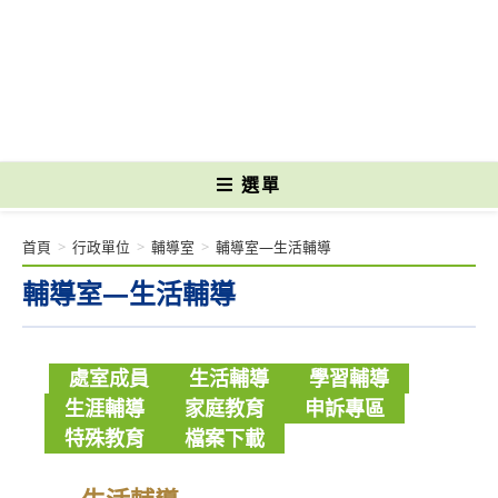
跳
轉
國立光復高級商工職業學校 National Kuangfu Commercial and Industrial
至
Vocational High School
主
要
內
容
選單
首頁
>
行政單位
>
輔導室
>
輔導室—生活輔導
輔導室—生活輔導
處室成員
生活輔導
學習輔導
生涯輔導
家庭教育
申訴專區
特殊教育
檔案下載