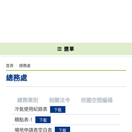
跳
轉
國立光復高級商工職業學校 National Kuangfu Commercial and Industrial
至
Vocational High School
主
要
內
容
選單
首頁
>
總務處
總務處
總務章則
相關法令
校園空間編碼
冷氣使用紀錄表
下載
積點表-1
下載
場地申請表空白表
下載