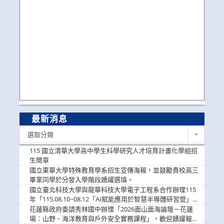
最新消息
最
選取分類
新
消
115 國立清華大學高中學生科學研究人才培育計畫化學組招
息
生簡章
國立東華大學特殊教育學系招生宣傳海報，並鼓勵貴校高三
畢業同學於分發入學階段踴躍選填。
國立臺北科技大學與龍華科技大學電子工程系合作辦理115
年「115.08.10~08.12「AI賦能應用於智慧半導體研習營」，
歡迎學生踴躍報名參加
花蓮縣政府委請秀林國中辦理「2026面山面海論壇－花蓮
場：山野、海洋教育與戶外安全實務課程」，歡迎踴躍報名