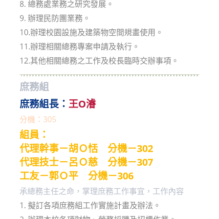
8. 總務處業務之研究發展。
9. 辦理民防團業務。
10.辦理校園設施及建築物空間規畫使用。
11.辦理相關總務專案申請及執行。
12.其他相關總務之工作及校長臨時交辦事項。
庶務組
庶務組長：
王O濬
分機：30
5
組員：
代理幹事－胡
Ｏ
恬 分機－302
代理技士－呂Ｏ慈 分機－307
工友－郭Ｏ平 分機－306
承總務主任之命，掌理庶務工作事宜，工作內容
1. 擬訂各項庶務組工作實施計畫及辦法。