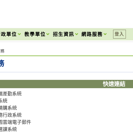
onal High School
行政單位
教學單位
招生資訊
網路服務
登入
服務
務
快速連結
端差勤系統
系統
請購系統
務行政系統
園雲端電子郵件
選課系統