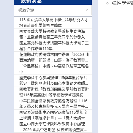
最新消息
彈性學習
最
選取分類
新
消
115 國立清華大學高中學生科學研究人才
息
培育計畫化學組招生簡章
國立東華大學特殊教育學系招生宣傳海
報，並鼓勵貴校高三畢業同學於分發入學
階段踴躍選填。
國立臺北科技大學與龍華科技大學電子工
程系合作辦理115年
「115.08.10~08.12「AI賦能應用於智慧半
花蓮縣政府委請秀林國中辦理「2026面山
導體研習營」，歡迎學生踴躍報名參加
面海論壇－花蓮場：山野、海洋教育與戶
外安全實務課程」，歡迎踴躍報名參加
「全民英檢」中級、中高級測驗現正報名
中
歷史學科中心參與辦理115學年度台語片
影史，歡迎歷史科及關心本議題之教師踴
躍報名參加
國教署辦理「教育部國民及學前教育署辦
理116年度高級中等學校教學卓越獎初選
實施計畫」，鼓勵教師踴躍報名
中華民國全國家長教育協會為辦理「116
年大學及技專校院多元入學高三學生升學
輔導家長說明會」
國家表演藝術中心國家兩廳院115學年度
上學期「廳院學計畫」—「職人大講堂」
及「一日體驗課程」，鼓勵踴躍報名參
國立中興大學理學院科學教育中心辦理
與。
「2026 國高中暑期營-科技鑑識偵查實戰