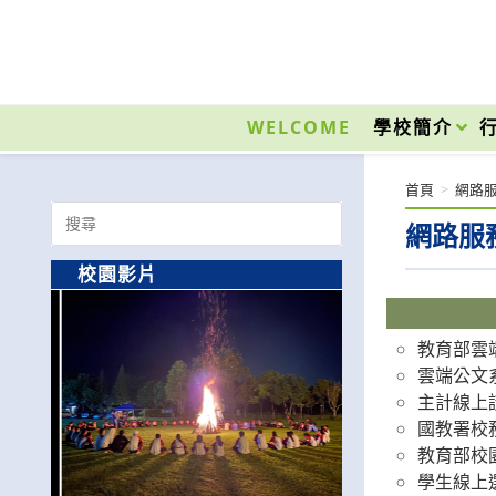
跳
轉
至
國立光復高級商工職業學校 National Kuangfu Commercial and Industrial Vocati
主
要
WELCOME
學校簡介
內
容
首頁
>
網路
Search
網路服
for:
校園影片
教育部雲
雲端公文
主計線上
國教署校
教育部校
學生線上