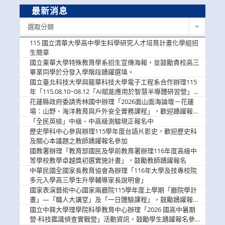
最新消息
最
選取分類
新
消
115 國立清華大學高中學生科學研究人才培育計畫化學組招
息
生簡章
國立東華大學特殊教育學系招生宣傳海報，並鼓勵貴校高三
畢業同學於分發入學階段踴躍選填。
國立臺北科技大學與龍華科技大學電子工程系合作辦理115
年「115.08.10~08.12「AI賦能應用於智慧半導體研習營」，
歡迎學生踴躍報名參加
花蓮縣政府委請秀林國中辦理「2026面山面海論壇－花蓮
場：山野、海洋教育與戶外安全實務課程」，歡迎踴躍報名
參加
「全民英檢」中級、中高級測驗現正報名中
歷史學科中心參與辦理115學年度台語片影史，歡迎歷史科
及關心本議題之教師踴躍報名參加
國教署辦理「教育部國民及學前教育署辦理116年度高級中
等學校教學卓越獎初選實施計畫」，鼓勵教師踴躍報名
中華民國全國家長教育協會為辦理「116年大學及技專校院
多元入學高三學生升學輔導家長說明會」
國家表演藝術中心國家兩廳院115學年度上學期「廳院學計
畫」—「職人大講堂」及「一日體驗課程」，鼓勵踴躍報名
參與。
國立中興大學理學院科學教育中心辦理「2026 國高中暑期
營-科技鑑識偵查實戰營」活動資訊，鼓勵學生踴躍報名參