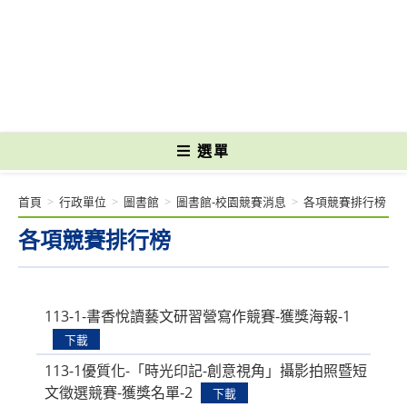
跳
轉
國立光復高級商工職業學校 National Kuangfu Commercial and Industrial
至
Vocational High School
主
要
內
容
選單
首頁
>
行政單位
>
圖書館
>
圖書館-校園競賽消息
>
各項競賽排行榜
各項競賽排行榜
113-1-書香悅讀藝文研習營寫作競賽-獲獎海報-1
下載
113-1優質化-「時光印記-創意視角」攝影拍照暨短
文徵選競賽-獲獎名單-2
下載