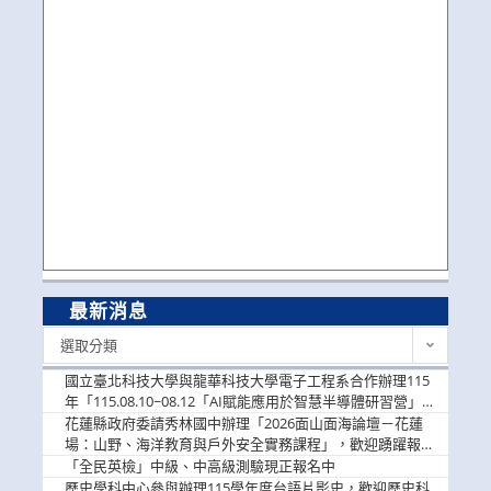
最新消息
最
選取分類
新
消
國立臺北科技大學與龍華科技大學電子工程系合作辦理115
息
年「115.08.10~08.12「AI賦能應用於智慧半導體研習營」，
歡迎學生踴躍報名參加
花蓮縣政府委請秀林國中辦理「2026面山面海論壇－花蓮
場：山野、海洋教育與戶外安全實務課程」，歡迎踴躍報名
參加
「全民英檢」中級、中高級測驗現正報名中
歷史學科中心參與辦理115學年度台語片影史，歡迎歷史科