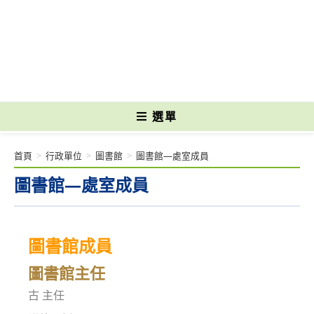
跳
轉
國立光復高級商工職業學校 National Kuangfu Commercial and Industrial
至
Vocational High School
主
要
內
容
選單
首頁
>
行政單位
>
圖書館
>
圖書館—處室成員
圖書館—處室成員
圖書館成員
圖書館
主任
古 主任