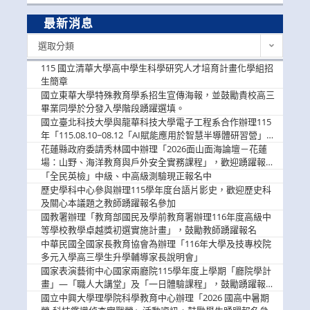
最新消息
最
選取分類
新
消
115 國立清華大學高中學生科學研究人才培育計畫化學組招
息
生簡章
國立東華大學特殊教育學系招生宣傳海報，並鼓勵貴校高三
畢業同學於分發入學階段踴躍選填。
國立臺北科技大學與龍華科技大學電子工程系合作辦理115
年「115.08.10~08.12「AI賦能應用於智慧半導體研習營」，
歡迎學生踴躍報名參加
花蓮縣政府委請秀林國中辦理「2026面山面海論壇－花蓮
場：山野、海洋教育與戶外安全實務課程」，歡迎踴躍報名
參加
「全民英檢」中級、中高級測驗現正報名中
歷史學科中心參與辦理115學年度台語片影史，歡迎歷史科
及關心本議題之教師踴躍報名參加
國教署辦理「教育部國民及學前教育署辦理116年度高級中
等學校教學卓越獎初選實施計畫」，鼓勵教師踴躍報名
中華民國全國家長教育協會為辦理「116年大學及技專校院
多元入學高三學生升學輔導家長說明會」
國家表演藝術中心國家兩廳院115學年度上學期「廳院學計
畫」—「職人大講堂」及「一日體驗課程」，鼓勵踴躍報名
參與。
國立中興大學理學院科學教育中心辦理「2026 國高中暑期