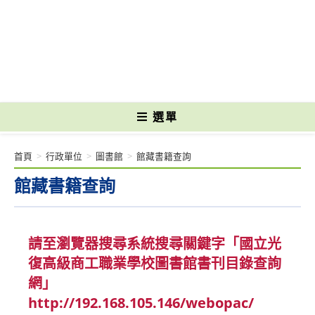
跳
轉
國立光復高級商工職業學校 National Kuangfu Commercial and Industrial
至
Vocational High School
主
要
內
容
選單
首頁
>
行政單位
>
圖書館
>
館藏書籍查詢
館藏書籍查詢
請至瀏覽器搜尋系統搜尋關鍵字「國立光
復高級商工職業學校圖書館書刊目錄查詢
網」
http://192.168.105.146/webopac/