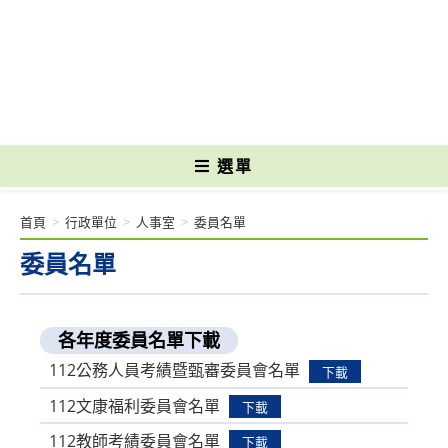
跳
轉
國立光復高級商工職業學校 National Kuangfu Commercial and Industrial
至
Vocational High School
主
要
內
容
選單
首頁
>
行政單位
>
人事室
>
委員名單
委員名單
各年度委員名單下載
112公務人員考績暨甄審委員會名單
下載
112文康福利委員會名單
下載
112教師考績委員會名單
下載