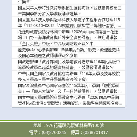
息
生簡章
國立東華大學特殊教育學系招生宣傳海報，並鼓勵貴校高三
畢業同學於分發入學階段踴躍選填。
國立臺北科技大學與龍華科技大學電子工程系合作辦理115
年「115.08.10~08.12「AI賦能應用於智慧半導體研習營」，
歡迎學生踴躍報名參加
花蓮縣政府委請秀林國中辦理「2026面山面海論壇－花蓮
場：山野、海洋教育與戶外安全實務課程」，歡迎踴躍報名
參加
「全民英檢」中級、中高級測驗現正報名中
歷史學科中心參與辦理115學年度台語片影史，歡迎歷史科
及關心本議題之教師踴躍報名參加
國教署辦理「教育部國民及學前教育署辦理116年度高級中
等學校教學卓越獎初選實施計畫」，鼓勵教師踴躍報名
中華民國全國家長教育協會為辦理「116年大學及技專校院
多元入學高三學生升學輔導家長說明會」
國家表演藝術中心國家兩廳院115學年度上學期「廳院學計
畫」—「職人大講堂」及「一日體驗課程」，鼓勵踴躍報名
參與。
國立中興大學理學院科學教育中心辦理「2026 國高中暑期
營-科技鑑識偵查實戰營」活動資訊，鼓勵學生踴躍報名參
加。
地址：976花蓮縣光復鄉林森路100號
電話：(03)8700245
傳真：(03)8701817