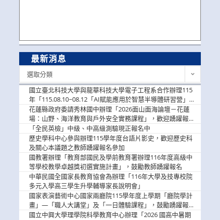
最新消息
最
選取分類
新
消
國立臺北科技大學與龍華科技大學電子工程系合作辦理115
息
年「115.08.10~08.12「AI賦能應用於智慧半導體研習營」，
歡迎學生踴躍報名參加
花蓮縣政府委請秀林國中辦理「2026面山面海論壇－花蓮
場：山野、海洋教育與戶外安全實務課程」，歡迎踴躍報名
參加
「全民英檢」中級、中高級測驗現正報名中
歷史學科中心參與辦理115學年度台語片影史，歡迎歷史科
及關心本議題之教師踴躍報名參加
國教署辦理「教育部國民及學前教育署辦理116年度高級中
等學校教學卓越獎初選實施計畫」，鼓勵教師踴躍報名
中華民國全國家長教育協會為辦理「116年大學及技專校院
多元入學高三學生升學輔導家長說明會」
國家表演藝術中心國家兩廳院115學年度上學期「廳院學計
畫」—「職人大講堂」及「一日體驗課程」，鼓勵踴躍報名
參與。
國立中興大學理學院科學教育中心辦理「2026 國高中暑期