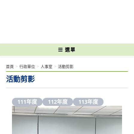
跳
轉
國立光復高級商工職業學校 National Kuangfu Commercial and Industrial
至
Vocational High School
主
要
內
容
選單
首頁
>
行政單位
>
人事室
>
活動剪影
活動剪影
111年度
112年度
113年度