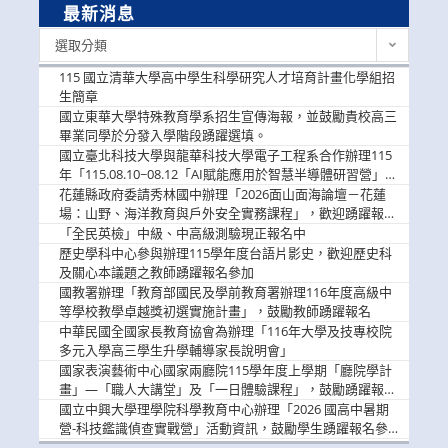
最新消息
最
選取分類
新
消
115 國立清華大學高中學生科學研究人才培育計畫化學組招
息
生簡章
國立東華大學特殊教育學系招生宣傳海報，並鼓勵貴校高三
畢業同學於分發入學階段踴躍選填。
國立臺北科技大學與龍華科技大學電子工程系合作辦理115
年「115.08.10~08.12「AI賦能應用於智慧半導體研習營」，
歡迎學生踴躍報名參加
花蓮縣政府委請秀林國中辦理「2026面山面海論壇－花蓮
場：山野、海洋教育與戶外安全實務課程」，歡迎踴躍報名
參加
「全民英檢」中級、中高級測驗現正報名中
歷史學科中心參與辦理115學年度台語片影史，歡迎歷史科
及關心本議題之教師踴躍報名參加
國教署辦理「教育部國民及學前教育署辦理116年度高級中
等學校教學卓越獎初選實施計畫」，鼓勵教師踴躍報名
中華民國全國家長教育協會為辦理「116年大學及技專校院
多元入學高三學生升學輔導家長說明會」
國家表演藝術中心國家兩廳院115學年度上學期「廳院學計
畫」—「職人大講堂」及「一日體驗課程」，鼓勵踴躍報名
參與。
國立中興大學理學院科學教育中心辦理「2026 國高中暑期
營-科技鑑識偵查實戰營」活動資訊，鼓勵學生踴躍報名參
加。