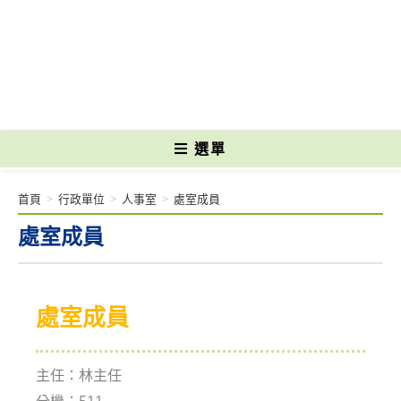
跳
轉
國立光復高級商工職業學校 National Kuangfu Commercial and Industrial
至
Vocational High School
主
要
內
容
選單
首頁
>
行政單位
>
人事室
>
處室成員
處室成員
處室成員
主任：林主任
分機：511