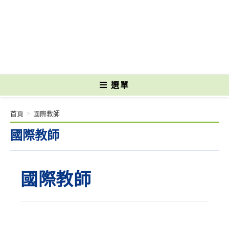
跳
轉
國立光復高級商工職業學校 National Kuangfu Commercial and Industrial
至
Vocational High School
主
要
內
容
選單
首頁
>
國際教師
國際教師
國際教師