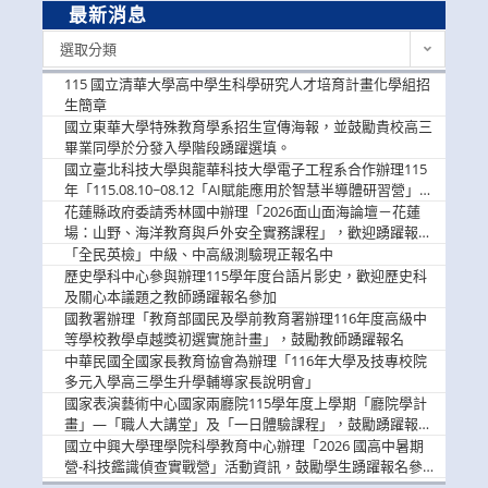
最新消息
最
選取分類
新
消
115 國立清華大學高中學生科學研究人才培育計畫化學組招
息
生簡章
國立東華大學特殊教育學系招生宣傳海報，並鼓勵貴校高三
畢業同學於分發入學階段踴躍選填。
國立臺北科技大學與龍華科技大學電子工程系合作辦理115
年「115.08.10~08.12「AI賦能應用於智慧半導體研習營」，
歡迎學生踴躍報名參加
花蓮縣政府委請秀林國中辦理「2026面山面海論壇－花蓮
場：山野、海洋教育與戶外安全實務課程」，歡迎踴躍報名
參加
「全民英檢」中級、中高級測驗現正報名中
歷史學科中心參與辦理115學年度台語片影史，歡迎歷史科
及關心本議題之教師踴躍報名參加
國教署辦理「教育部國民及學前教育署辦理116年度高級中
等學校教學卓越獎初選實施計畫」，鼓勵教師踴躍報名
中華民國全國家長教育協會為辦理「116年大學及技專校院
多元入學高三學生升學輔導家長說明會」
國家表演藝術中心國家兩廳院115學年度上學期「廳院學計
畫」—「職人大講堂」及「一日體驗課程」，鼓勵踴躍報名
參與。
國立中興大學理學院科學教育中心辦理「2026 國高中暑期
營-科技鑑識偵查實戰營」活動資訊，鼓勵學生踴躍報名參
加。