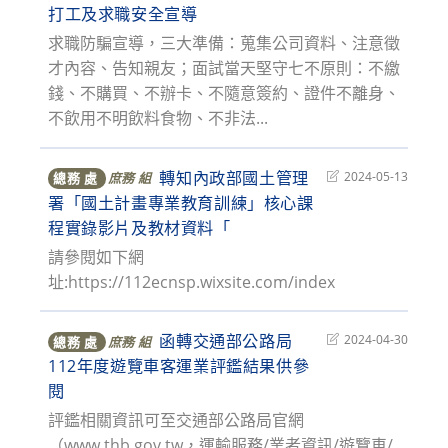
last
打工及求職安全宣導
modified:
求職防騙宣導，三大準備：蒐集公司資料、注意徵
才內容、告知親友；面試當天堅守七不原則：不繳
錢、不購買、不辦卡、不隨意簽約、證件不離身、
不飲用不明飲料食物、不非法...
轉知內政部國土管理
Post
2024-05-13
總務 處
庶務 組
last
署「國土計畫專業教育訓練」核心課
modified:
程實錄影片及教材資料「
請參閱如下網
址:https://112ecnsp.wixsite.com/index
函轉交通部公路局
Post
2024-04-30
總務 處
庶務 組
last
112年度遊覽車客運業評鑑結果供參
modified:
閱
評鑑相關資訊可至交通部公路局官網
（www.thb.gov.tw，運輸服務/業者資訊/遊覽車/