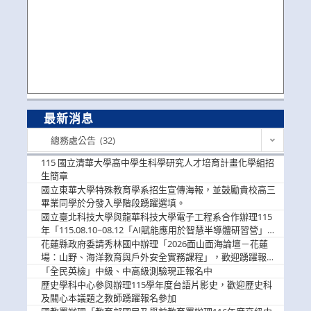
最新消息
最
總務處公告 (32)
新
消
115 國立清華大學高中學生科學研究人才培育計畫化學組招
息
生簡章
國立東華大學特殊教育學系招生宣傳海報，並鼓勵貴校高三
畢業同學於分發入學階段踴躍選填。
國立臺北科技大學與龍華科技大學電子工程系合作辦理115
年「115.08.10~08.12「AI賦能應用於智慧半導體研習營」，
歡迎學生踴躍報名參加
花蓮縣政府委請秀林國中辦理「2026面山面海論壇－花蓮
場：山野、海洋教育與戶外安全實務課程」，歡迎踴躍報名
參加
「全民英檢」中級、中高級測驗現正報名中
歷史學科中心參與辦理115學年度台語片影史，歡迎歷史科
及關心本議題之教師踴躍報名參加