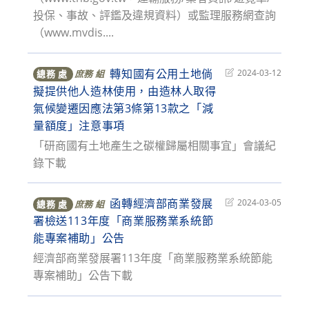
投保、事故、評鑑及違規資料）或監理服務網查詢
（www.mvdis....
轉知國有公用土地倘
Post
2024-03-12
總務 處
庶務 組
last
擬提供他人造林使用，由造林人取得
modified:
氣候變遷因應法第3條第13款之「減
量額度」注意事項
「研商國有土地產生之碳權歸屬相關事宜」會議紀
錄下載
函轉經濟部商業發展
Post
2024-03-05
總務 處
庶務 組
last
署檢送113年度「商業服務業系統節
modified:
能專案補助」公告
經濟部商業發展署113年度「商業服務業系統節能
專案補助」公告下載