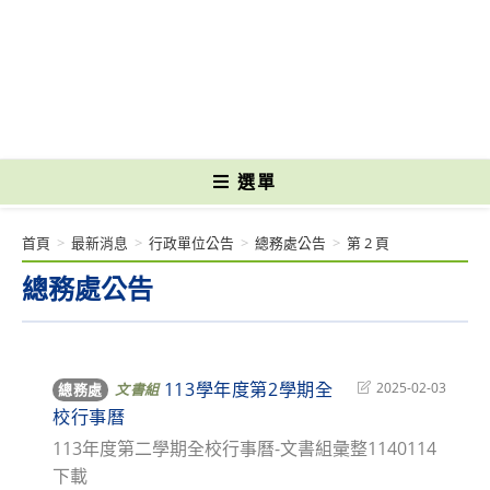
跳
轉
國立光復高級商工職業學校 National Kuangfu Commercial and Industrial
至
Vocational High School
主
要
內
容
選單
首頁
>
最新消息
>
行政單位公告
>
總務處公告
>
第 2 頁
總務處公告
113學年度第2學期全
Post
2025-02-03
總務處
文書組
last
校行事曆
modified:
113年度第二學期全校行事曆-文書組彙整1140114
下載