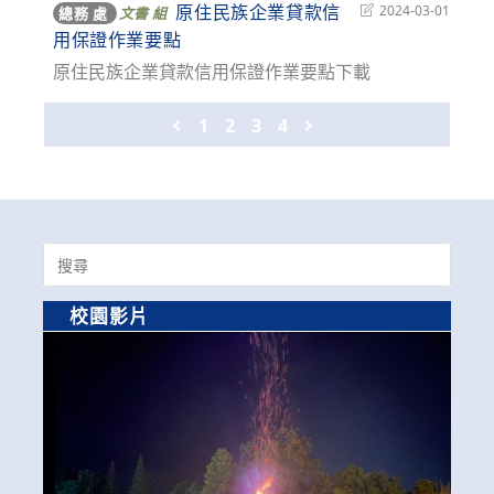
原住民族企業貸款信
Post
2024-03-01
總務 處
文書 組
last
用保證作業要點
modified:
原住民族企業貸款信用保證作業要點下載
Go to the previous page
1
2
3
4
Go to the next page
Search
for:
校園影片