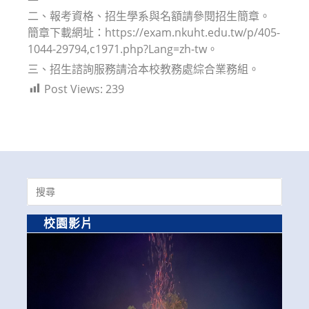
二、報考資格、招生學系與名額請參閱招生簡章。
簡章下載網址：https://exam.nkuht.edu.tw/p/405-
1044-29794,c1971.php?Lang=zh-tw。
三、招生諮詢服務請洽本校教務處綜合業務組。
Post Views:
239
Search
for:
校園影片