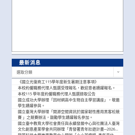
最新消息
最
選取分類
新
消
《國立光復商工115學年度新生暑期注意事項》
息
本校約僱職務代理人甄選受理報名，歡迎意者踴躍報名。
本校115 學年度約僱職務代理人甄選錄取公告
國立成功大學辦理「因材網高中生物自主學習講座」，敬邀
學生踴躍參與。
國立臺灣大學辦理「開源空間資訊於國家韌性應用黑客松競
賽 」之競賽辦法，鼓勵學生踴躍報名參加。
國立臺中教育大學社會責任與永續發展中心與社團法人臺灣
文化創意產業學會共同辦理「青發署青年壯遊計畫─2026臺
中舊城都市建築文化體驗」活動，敬邀學生踴躍報名參加，