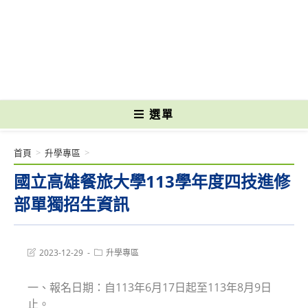
跳
轉
國立光復高級商工職業學校 National Kuangfu Commercial and Industrial
至
Vocational High School
主
要
內
容
選單
首頁
>
升學專區
>
國立高雄餐旅大學113學年度四技進修
部單獨招生資訊
Post
Post
2023-12-29
升學專區
last
category:
modified:
一、報名日期：自113年6月17日起至113年8月9日
止。