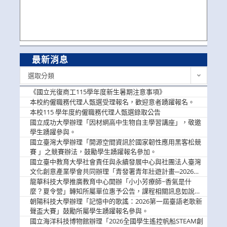
最新消息
最
選取分類
新
消
《國立光復商工115學年度新生暑期注意事項》
息
本校約僱職務代理人甄選受理報名，歡迎意者踴躍報名。
本校115 學年度約僱職務代理人甄選錄取公告
國立成功大學辦理「因材網高中生物自主學習講座」，敬邀
學生踴躍參與。
國立臺灣大學辦理「開源空間資訊於國家韌性應用黑客松競
賽 」之競賽辦法，鼓勵學生踴躍報名參加。
國立臺中教育大學社會責任與永續發展中心與社團法人臺灣
文化創意產業學會共同辦理「青發署青年壯遊計畫─2026臺
中舊城都市建築文化體驗」活動，敬邀學生踴躍報名參加，
龍華科技大學推廣教育中心開辦「小小芳療師~香氣是什
公告周知。
麼？夏令營」轉知所屬單位惠予公告，課程相關訊息如說
明。
朝陽科技大學辦理「記憶中的歌謠：2026第一屆臺語老歌新
聲盃大賽」鼓勵所屬學生踴躍報名參與。
國立海洋科技博物館辦理「2026全國學生遙控帆船STEAM創