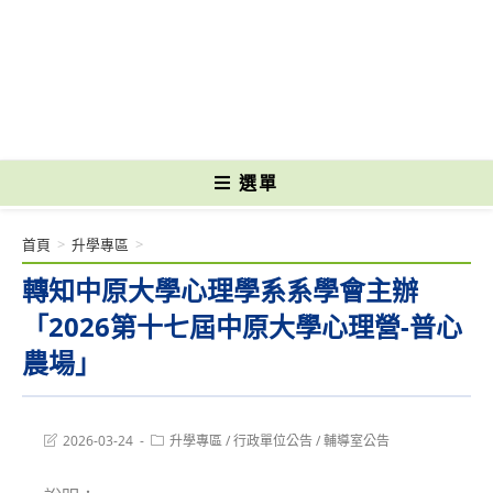
跳
轉
國立光復高級商工職業學校 National Kuangfu Commercial and Industrial
至
Vocational High School
主
要
內
容
選單
首頁
>
升學專區
>
轉知中原大學心理學系系學會主辦
「2026第十七屆中原大學心理營-普心
農場」
Post
Post
2026-03-24
升學專區
/
行政單位公告
/
輔導室公告
last
category:
modified: