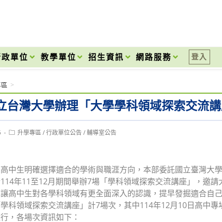
onal High School
行政單位
教學單位
招生資訊
網路服務
登入
專區
>
立台灣大學辦理「大學學科領域探索交流講
Post
5
升學專區
/
行政單位公告
/
輔導室公告
category:
助高中生明確選擇適合的學術與職涯方向，本部委託國立臺灣大
114年11至12月期間舉辦7場「學科領域探索交流講座」，邀
，讓高中生對各學科領域有更全面深入的認識，提早發掘適合自
學科領域探索交流講座」計7場次，其中114年12月10日高中
進行，各場次資訊如下：