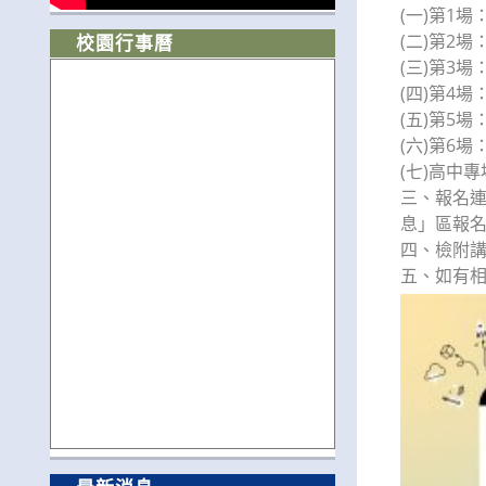
(一)第1場
(二)第2場
校園行事曆
(三)第3場
(四)第4場
(五)第5場
(六)第6場
(七)高中專
三、報名連結請
息」區報
四、檢附講
五、如有相關