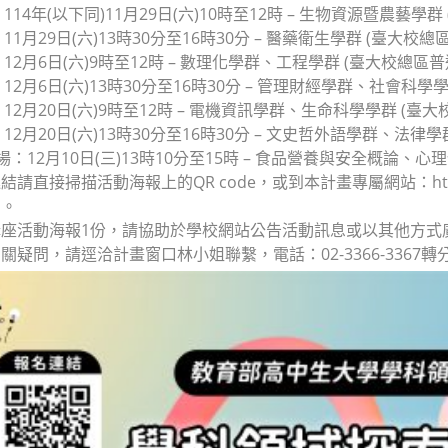
：114年(以下同)11月29日(六)10時至12時 – 生物資源暨農藝學
：11月29日(六)13時30分至16時30分 – 醫藥衛生學群 (臺大校總
：12月6日(六)9時至12時 – 數理化學群、工程學群 (臺大校總區普
：12月6日(六)13時30分至16時30分 – 管理財經學群、社會科學
：12月20日(六)9時至12時 – 電機資訊學群、生命科學學群 (臺大
：12月20日(六)13時30分至16時30分 – 文史哲外語學群、法律
場：12月10日(三)13時10分至15時 – 食品營養與安全概論、
直接掃描活動海報上的QR code，或到本計畫專屬網站：https://ocw.
名。
座活動海報1份，請協助於學校網站公告活動訊息或以其他方式
疑問，請逕洽計畫窗口林小姐聯繫，電話：02-3366-3367轉分機583