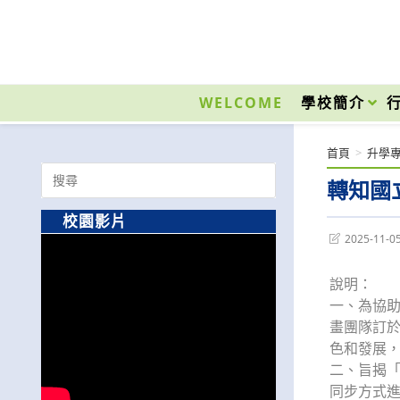
跳
轉
至
國立光復高級商工職業學校 National Kuangfu Commercial and Industrial Vocati
主
要
WELCOME
學校簡介
內
容
首頁
>
升學
Search
轉知國
for:
校園影片
Post
2025-11-0
last
modified:
說明：
一、為協
畫團隊訂於
色和發展
二、旨揭「
同步方式