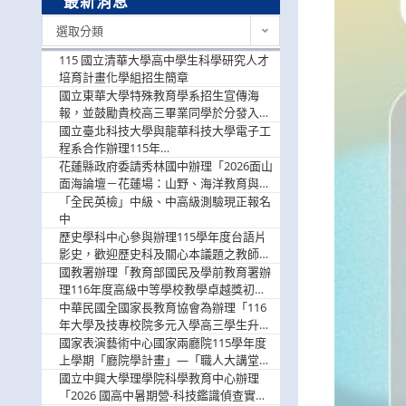
最新消息
最
選取分類
新
消
115 國立清華大學高中學生科學研究人才
息
培育計畫化學組招生簡章
國立東華大學特殊教育學系招生宣傳海
報，並鼓勵貴校高三畢業同學於分發入學
階段踴躍選填。
國立臺北科技大學與龍華科技大學電子工
程系合作辦理115年
「115.08.10~08.12「AI賦能應用於智慧半
花蓮縣政府委請秀林國中辦理「2026面山
導體研習營」，歡迎學生踴躍報名參加
面海論壇－花蓮場：山野、海洋教育與戶
外安全實務課程」，歡迎踴躍報名參加
「全民英檢」中級、中高級測驗現正報名
中
歷史學科中心參與辦理115學年度台語片
影史，歡迎歷史科及關心本議題之教師踴
躍報名參加
國教署辦理「教育部國民及學前教育署辦
理116年度高級中等學校教學卓越獎初選
實施計畫」，鼓勵教師踴躍報名
中華民國全國家長教育協會為辦理「116
年大學及技專校院多元入學高三學生升學
輔導家長說明會」
國家表演藝術中心國家兩廳院115學年度
上學期「廳院學計畫」—「職人大講堂」
及「一日體驗課程」，鼓勵踴躍報名參
國立中興大學理學院科學教育中心辦理
與。
「2026 國高中暑期營-科技鑑識偵查實戰