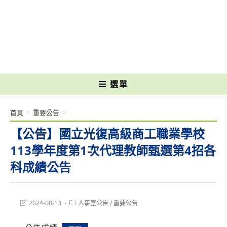
跳
轉
國立光復高級商工職業學校 National Kuangfu Commercial and Industrial
至
Vocational High School
主
要
內
容
選單
首頁
>
重要公告
>
【公告】國立光復高級商工職業學校
113學年度第1次代理教師甄選第4招各
科成績公告
Post
Post
2024-08-13
人事室公告
/
重要公告
last
category:
modified: