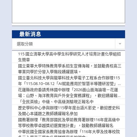
最新消息
最
選取分類
新
消
115 國立清華大學高中學生科學研究人才培育計畫化學組招
息
生簡章
國立東華大學特殊教育學系招生宣傳海報，並鼓勵貴校高三
畢業同學於分發入學階段踴躍選填。
國立臺北科技大學與龍華科技大學電子工程系合作辦理115
年「115.08.10~08.12「AI賦能應用於智慧半導體研習營」，
歡迎學生踴躍報名參加
花蓮縣政府委請秀林國中辦理「2026面山面海論壇－花蓮
場：山野、海洋教育與戶外安全實務課程」，歡迎踴躍報名
參加
「全民英檢」中級、中高級測驗現正報名中
歷史學科中心參與辦理115學年度台語片影史，歡迎歷史科
及關心本議題之教師踴躍報名參加
國教署辦理「教育部國民及學前教育署辦理116年度高級中
等學校教學卓越獎初選實施計畫」，鼓勵教師踴躍報名
中華民國全國家長教育協會為辦理「116年大學及技專校院