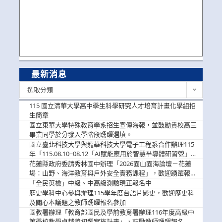
最新消息
最
選取分類
新
消
115 國立清華大學高中學生科學研究人才培育計畫化學組招
息
生簡章
國立東華大學特殊教育學系招生宣傳海報，並鼓勵貴校高三
畢業同學於分發入學階段踴躍選填。
國立臺北科技大學與龍華科技大學電子工程系合作辦理115
年「115.08.10~08.12「AI賦能應用於智慧半導體研習營」，
歡迎學生踴躍報名參加
花蓮縣政府委請秀林國中辦理「2026面山面海論壇－花蓮
場：山野、海洋教育與戶外安全實務課程」，歡迎踴躍報名
參加
「全民英檢」中級、中高級測驗現正報名中
歷史學科中心參與辦理115學年度台語片影史，歡迎歷史科
及關心本議題之教師踴躍報名參加
國教署辦理「教育部國民及學前教育署辦理116年度高級中
等學校教學卓越獎初選實施計畫」，鼓勵教師踴躍報名