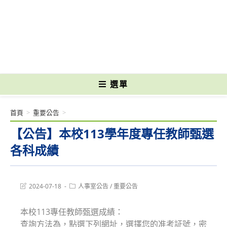
跳
轉
國立光復高級商工職業學校 National Kuangfu Commercial and Industrial
至
Vocational High School
主
要
內
容
選單
首頁
>
重要公告
>
【公告】本校113學年度專任教師甄選
各科成績
Post
Post
2024-07-18
人事室公告
/
重要公告
last
category:
modified:
本校113專任教師甄選成績：
查詢方法為，點選下列網址，選擇您的准考証號，密