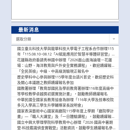
最新消息
最
選取分類
新
消
國立臺北科技大學與龍華科技大學電子工程系合作辦理115
息
年「115.08.10~08.12「AI賦能應用於智慧半導體研習營」，
歡迎學生踴躍報名參加
花蓮縣政府委請秀林國中辦理「2026面山面海論壇－花蓮
場：山野、海洋教育與戶外安全實務課程」，歡迎踴躍報名
參加
「全民英檢」中級、中高級測驗現正報名中
歷史學科中心參與辦理115學年度台語片影史，歡迎歷史科
及關心本議題之教師踴躍報名參加
國教署辦理「教育部國民及學前教育署辦理116年度高級中
等學校教學卓越獎初選實施計畫」，鼓勵教師踴躍報名
中華民國全國家長教育協會為辦理「116年大學及技專校院
多元入學高三學生升學輔導家長說明會」
國家表演藝術中心國家兩廳院115學年度上學期「廳院學計
畫」—「職人大講堂」及「一日體驗課程」，鼓勵踴躍報名
參與。
國立中興大學理學院科學教育中心辦理「2026 國高中暑期
營-科技鑑識偵查實戰營」活動資訊，鼓勵學生踴躍報名參