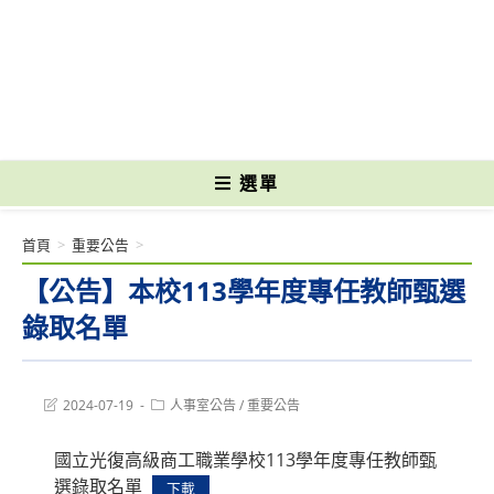
跳
轉
國立光復高級商工職業學校 National Kuangfu Commercial and Industrial
至
Vocational High School
主
要
內
容
選單
首頁
>
重要公告
>
【公告】本校113學年度專任教師甄選
錄取名單
Post
Post
2024-07-19
人事室公告
/
重要公告
last
category:
modified:
國立光復高級商工職業學校113學年度專任教師甄
選錄取名單
下載