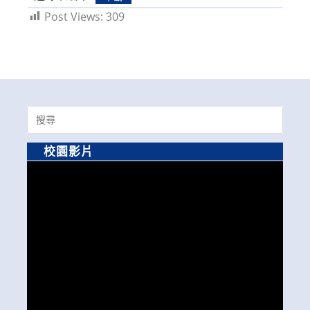
Post Views:
309
Search
for:
校園影片