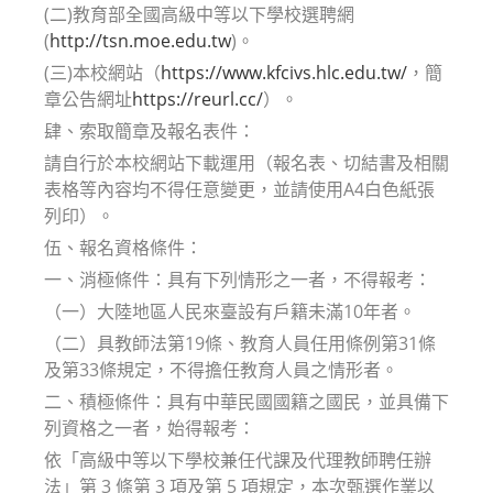
(二)教育部全國高級中等以下學校選聘網
(
http://tsn.moe.edu.tw
)。
(三)本校網站（
https://www.kfcivs.hlc.edu.tw/
，簡
章公告網址
https://reurl.cc/
）。
肆、索取簡章及報名表件：
請自行於本校網站下載運用（報名表、切結書及相關
表格等內容均不得任意變更，並請使用A4白色紙張
列印）。
伍、報名資格條件：
一、消極條件：具有下列情形之一者，不得報考：
（一）大陸地區人民來臺設有戶籍未滿10年者。
（二）具教師法第19條、教育人員任用條例第31條
及第33條規定，不得擔任教育人員之情形者。
二、積極條件：具有中華民國國籍之國民，並具備下
列資格之一者，始得報考：
依「高級中等以下學校兼任代課及代理教師聘任辦
法」第 3 條第 3 項及第 5 項規定，本次甄選作業以