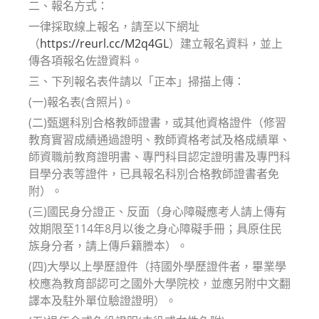
二、報名方式：
一律採取線上報名，請至以下網址
（
https://reurl.cc/M2q4GL
）建立報名資料，並上
傳各項報名佐證資料。
三、下列報名表件請以「正本」掃描上傳：
(一)報名表(含照片)。
(二)甄選科別合格教師證書，或其他資格證件（修習
教育實習成績通過證明、教師資格考試及格成績單、
師資職前教育證明書、專門科目認定證明書及專門科
目學分表等證件，已具報名科別合格教師證書者免
附）。
(三)國民身分證正、反面（身心障礙應考人請上傳有
效期限至114年8月以後之身心障礙手冊；具原住民
族身分者，請上傳戶籍謄本）。
(四)大學以上學歷證件（持國外學歷證件者，畢業學
校應為教育部認可之國外大學院校，並應另附中文翻
譯本及駐外單位驗證證明）。