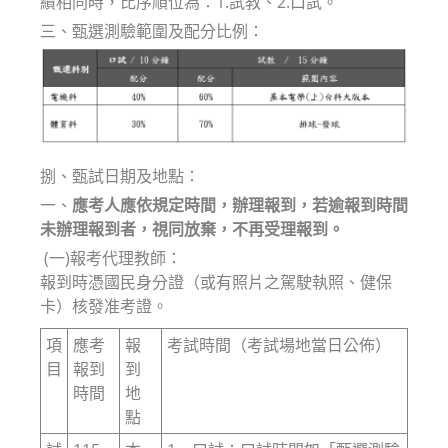
績相同時，比序順位為：1.試教、2.口試。
三、甄選測驗範圍及配分比例：
捌、甄試日期及地點：
一、
應考人應依規定時間，辦理報到，若逾報到時間
未辦理報到者，視同放棄，不再受理報到。
(一)報考代理教師：
報到時憑國民身分證（或有照片之駕駛執照、健保
卡）核發准考證。
項
應考
報
考試時間（考試場地當日公佈）
目
報到
到
時間
地
點