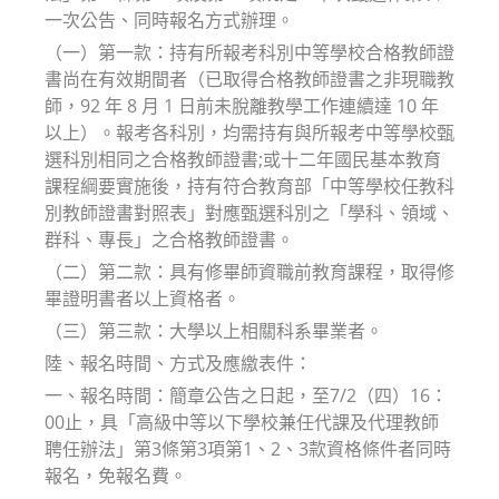
一次公告、同時報名方式辦理。
（一）第一款：持有所報考科別中等學校合格教師證
書尚在有效期間者（已取得合格教師證書之非現職教
師，92 年 8 月 1 日前未脫離教學工作連續達 10 年
以上）。報考各科別，均需持有與所報考中等學校甄
選科別相同之合格教師證書;或十二年國民基本教育
課程綱要實施後，持有符合教育部「中等學校任教科
別教師證書對照表」對應甄選科別之「學科、領域、
群科、專長」之合格教師證書。
（二）第二款：具有修畢師資職前教育課程，取得修
畢證明書者以上資格者。
（三）第三款：大學以上相關科系畢業者。
陸、報名時間、方式及應繳表件：
一、報名時間：簡章公告之日起，至7/2（四）16：
00止，具「高級中等以下學校兼任代課及代理教師
聘任辦法」第3條第3項第1、2、3款資格條件者同時
報名，免報名費。