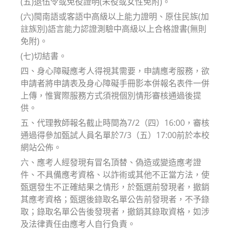
(五)退伍令或免役證明(未役或女性免附)。
(六)閩南語或客語中高級以上能力證明、原住民族(加
註族別)語言能力認證測驗中高級以上合格證書(無則
免附)。
(七)切結書。
四、身心障礙應考人得視其需要，申請應考服務，欲
申請者將申請表及身心障礙手冊影本併報名表件一併
上傳，惟實際服務方式須視個別情形審核通過後提
供。
五、代理教師報名截止時間為7/2（四）16:00，審核
通過得參加甄試人員名單於7/3（五）17:00前於本校
網站公佈。
六、應考人經發現有冒名頂替、偽造或變造應考證
件、不具備應考資格、以詐術或其他不正當方法，使
甄選發生不正確結果之情形，於甄選前發現者，撤銷
其應考資格；甄選後錄取名單公告前發現者，不予錄
取；錄取名單公告後發現者，撤銷其錄取資格，如涉
及法律責任由應考人自行負責。