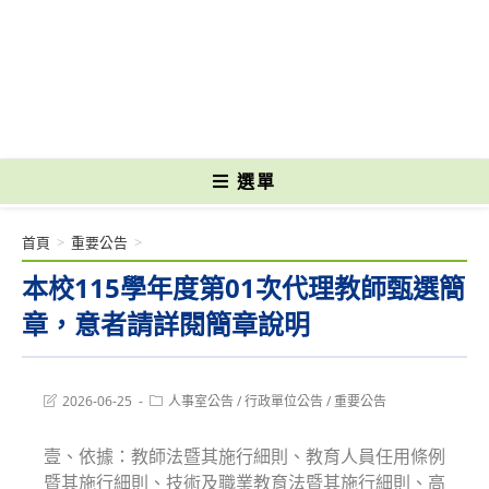
跳
轉
國立光復高級商工職業學校 National Kuangfu Commercial and Industrial
至
Vocational High School
主
要
內
容
選單
首頁
>
重要公告
>
本校115學年度第01次代理教師甄選簡
章，意者請詳閱簡章說明
Post
Post
2026-06-25
人事室公告
/
行政單位公告
/
重要公告
last
category:
modified:
壹、依據：教師法暨其施行細則、教育人員任用條例
暨其施行細則、技術及職業教育法暨其施行細則、高