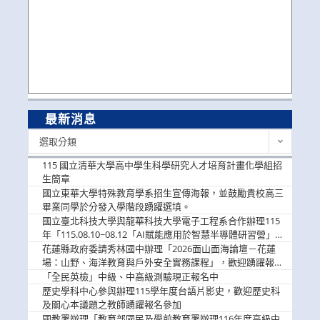
最新消息
最
選取分類
新
消
115 國立清華大學高中學生科學研究人才培育計畫化學組招
息
生簡章
國立東華大學特殊教育學系招生宣傳海報，並鼓勵貴校高三
畢業同學於分發入學階段踴躍選填。
國立臺北科技大學與龍華科技大學電子工程系合作辦理115
年「115.08.10~08.12「AI賦能應用於智慧半導體研習營」，
歡迎學生踴躍報名參加
花蓮縣政府委請秀林國中辦理「2026面山面海論壇－花蓮
場：山野、海洋教育與戶外安全實務課程」，歡迎踴躍報名
參加
「全民英檢」中級、中高級測驗現正報名中
歷史學科中心參與辦理115學年度台語片影史，歡迎歷史科
及關心本議題之教師踴躍報名參加
國教署辦理「教育部國民及學前教育署辦理116年度高級中