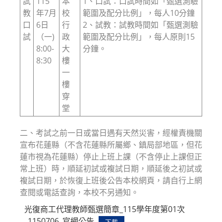
試
115
本
1、口試：口試時間如「甄選測驗
教
年7月
校
範圍及配分比例」，每人10分鐘
口
6日
行
2、試教：試教時間如「甄選測驗
試
（一)
政
範圍及配分比例」，每人原則15
8:00-
大
分鐘。
8:30
樓
一
樓
穿
堂
二、考試之前一日或當日遇有天然災害，經權責機關
宣布花蓮縣（不含花蓮縣所屬鄉、鎮局部地區，但花
蓮市視為花蓮縣）停止上班上課（不含停止上課但正
常上班）時，順延初試或複試日期，順延後之初試或
複試日期，於恢復上班後公告本校網頁，請自行上網
查閱或電話查詢，本校不另通知。
光復商工代理教師甄選簡章_115學年度第01次
_1150706_官網公告
下載