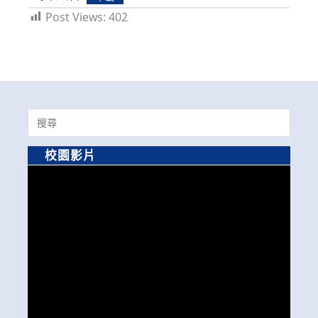
Post Views:
402
Search
for:
校園影片