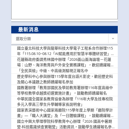
最新消息
最
選取分類
新
消
國立臺北科技大學與龍華科技大學電子工程系合作辦理115
息
年「115.08.10~08.12「AI賦能應用於智慧半導體研習營」，
歡迎學生踴躍報名參加
花蓮縣政府委請秀林國中辦理「2026面山面海論壇－花蓮
場：山野、海洋教育與戶外安全實務課程」，歡迎踴躍報名
參加
「全民英檢」中級、中高級測驗現正報名中
歷史學科中心參與辦理115學年度台語片影史，歡迎歷史科
及關心本議題之教師踴躍報名參加
國教署辦理「教育部國民及學前教育署辦理116年度高級中
等學校教學卓越獎初選實施計畫」，鼓勵教師踴躍報名
中華民國全國家長教育協會為辦理「116年大學及技專校院
多元入學高三學生升學輔導家長說明會」
國家表演藝術中心國家兩廳院115學年度上學期「廳院學計
畫」—「職人大講堂」及「一日體驗課程」，鼓勵踴躍報名
參與。
國立中興大學理學院科學教育中心辦理「2026 國高中暑期
營-科技鑑識偵查實戰營」活動資訊，鼓勵學生踴躍報名參