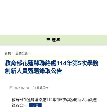
跳
轉
國立光復高級商工職業學校 National Kuangfu Commercial and Industrial
至
Vocational High School
主
要
內
容
選單
首頁
>
重要公告
>
教育部花蓮縣聯絡處114年第5次學務
創新人員甄選錄取公告
Post
Post
2025-07-28
重要公告
last
category:
modified:
教育部花蓮縣聯絡處114年第5次學務創新人員甄選
錄取公告
下載