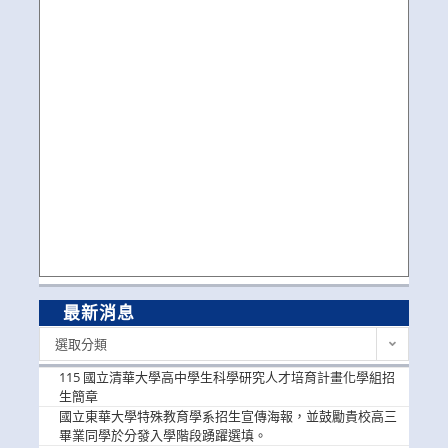
最新消息
最
選取分類
新
消
115 國立清華大學高中學生科學研究人才培育計畫化學組招
息
生簡章
國立東華大學特殊教育學系招生宣傳海報，並鼓勵貴校高三
畢業同學於分發入學階段踴躍選填。