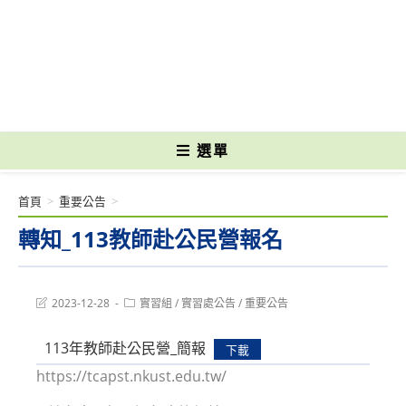
跳
轉
國立光復高級商工職業學校 National Kuangfu Commercial and Industrial
至
Vocational High School
主
要
內
容
選單
首頁
>
重要公告
>
轉知_113教師赴公民營報名
Post
Post
2023-12-28
實習組
/
實習處公告
/
重要公告
last
category:
modified:
113年教師赴公民營_簡報
下載
https://tcapst.nkust.edu.tw/