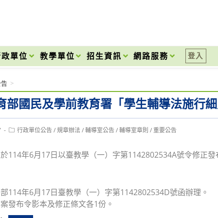
onal High School
行政單位
教學單位
招生資訊
網路服務
登入
公告
>
育部國民及學前教育署「學生輔導法施行細
Post
7
行政單位公告
/
規章辦法
/
輔導室公告
/
輔導室章則
/
重要公告
category:
114年6月17日以臺教學（一）字第1142802534A號令修正
114年6月17日臺教學（一）字第1142802534D號函辦理。
案發布令影本及修正條文各1份。