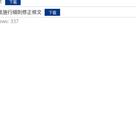
1
下載
法施行細則修正條文
下載
ews:
337