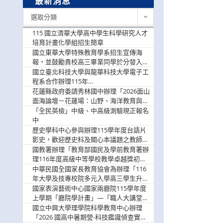
最新消息
最
選取分類
新
消
115 國立清華大學高中學生科學研究人才
息
培育計畫化學組招生簡章
國立東華大學特殊教育學系招生宣傳海
報，並鼓勵貴校高三畢業同學於分發入學
階段踴躍選填。
國立臺北科技大學與龍華科技大學電子工
程系合作辦理115年
「115.08.10~08.12「AI賦能應用於智慧半
花蓮縣政府委請秀林國中辦理「2026面山
導體研習營」，歡迎學生踴躍報名參加
面海論壇－花蓮場：山野、海洋教育與戶
外安全實務課程」，歡迎踴躍報名參加
「全民英檢」中級、中高級測驗現正報名
中
歷史學科中心參與辦理115學年度台語片
影史，歡迎歷史科及關心本議題之教師踴
躍報名參加
國教署辦理「教育部國民及學前教育署辦
理116年度高級中等學校教學卓越獎初選
實施計畫」，鼓勵教師踴躍報名
中華民國全國家長教育協會為辦理「116
年大學及技專校院多元入學高三學生升學
輔導家長說明會」
國家表演藝術中心國家兩廳院115學年度
上學期「廳院學計畫」—「職人大講堂」
及「一日體驗課程」，鼓勵踴躍報名參
國立中興大學理學院科學教育中心辦理
與。
「2026 國高中暑期營-科技鑑識偵查實戰