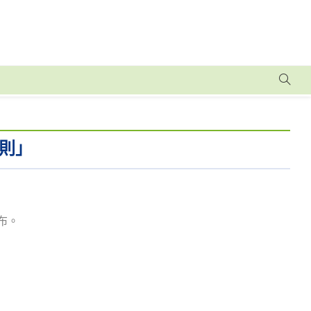
則」
發布。