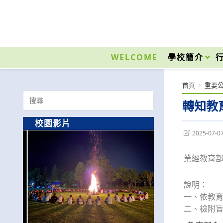
跳
轉
至
國立光復高級商工職業學校 National Kuangfu Commercial and Industrial Vocati
主
要
WELCOME
學校簡介
內
容
首頁
>
重要
Search
轉知教
for:
校園影片
Post
2025-07-0
last
modified:
業經教育部於
說明：
一、依教育部
二、檢附旨