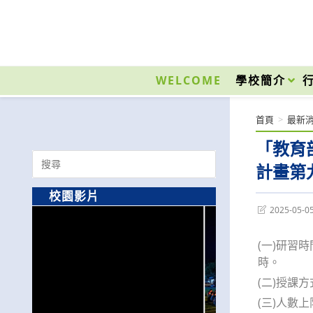
跳
轉
至
國立光復高級商工職業學校 National Kuangfu Commercial and Industrial Vocati
主
要
WELCOME
學校簡介
內
容
首頁
>
最新
「教育
Search
計畫第
for:
校園影片
Post
2025-05-0
last
modified:
(一)研習時
時。
(二)授課方
(三)人數上