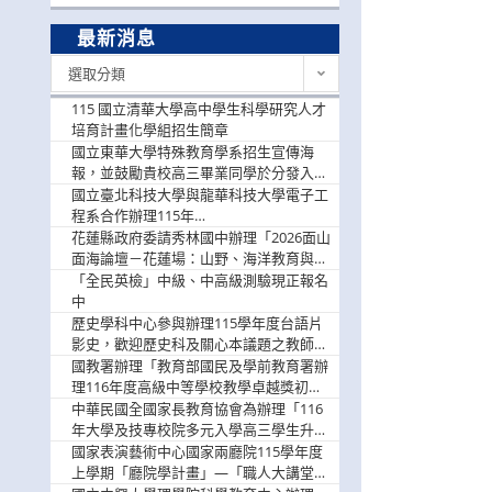
最新消息
最
選取分類
新
消
115 國立清華大學高中學生科學研究人才
息
培育計畫化學組招生簡章
國立東華大學特殊教育學系招生宣傳海
報，並鼓勵貴校高三畢業同學於分發入學
階段踴躍選填。
國立臺北科技大學與龍華科技大學電子工
程系合作辦理115年
「115.08.10~08.12「AI賦能應用於智慧半
花蓮縣政府委請秀林國中辦理「2026面山
導體研習營」，歡迎學生踴躍報名參加
面海論壇－花蓮場：山野、海洋教育與戶
外安全實務課程」，歡迎踴躍報名參加
「全民英檢」中級、中高級測驗現正報名
中
歷史學科中心參與辦理115學年度台語片
影史，歡迎歷史科及關心本議題之教師踴
躍報名參加
國教署辦理「教育部國民及學前教育署辦
理116年度高級中等學校教學卓越獎初選
實施計畫」，鼓勵教師踴躍報名
中華民國全國家長教育協會為辦理「116
年大學及技專校院多元入學高三學生升學
輔導家長說明會」
國家表演藝術中心國家兩廳院115學年度
上學期「廳院學計畫」—「職人大講堂」