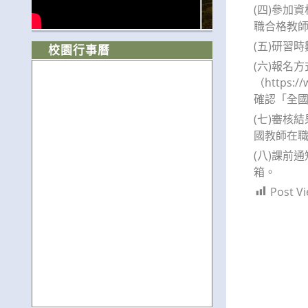
(四)參加
職合格教
(五)研習
校園行事曆
(六)報名
（https
確認「全
(七)審核
國教師在職
(八)課前
箱。
Post Vi