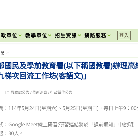
onal High School
行政單位
教學單位
招生資訊
網路服務
登入
消息
>
部國民及學前教育署(以下稱國教署)辦理
九梯次回流工作坊(客語文)」
Post
5
教務處公告
/
最新消息
/
行政單位公告
category:
間：114年5月24日(星期六)、5月25日(星期日)，每日上午9：0
式：Google Meet線上研習(研習連結將於「課前通知」中說明)
限：30人。