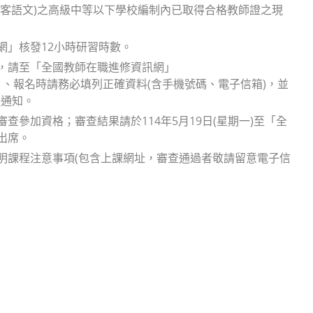
(客語文)之高級中等以下學校編制內已取得合格教師證之現
網」核發12小時研習時數。
日)止，請至「全國教師在職進修資訊網」
4926091)２、報名時請務必填列正確資料(含手機號碼、電子信箱)，並
絡通知。
查參加資格；審查結果請於114年5月19日(星期一)至「全
出席。
，說明課程注意事項(包含上課網址，審查通過者敬請留意電子信