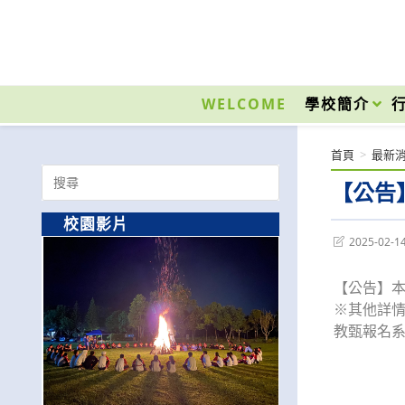
跳
轉
至
國立光復高級商工職業學校 National Kuangfu Commercial and Industrial Vocati
主
要
WELCOME
學校簡介
內
容
首頁
>
最新
Search
【公告
for:
校園影片
Post
2025-02-1
last
modified:
【公告】本
※其他詳
教甄報名系統網