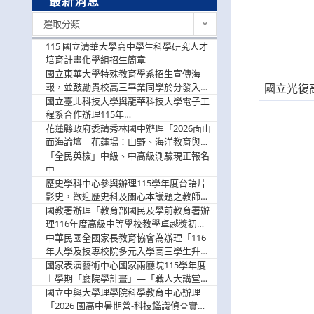
最新消息
最
選取分類
新
消
115 國立清華大學高中學生科學研究人才
息
培育計畫化學組招生簡章
國立東華大學特殊教育學系招生宣傳海
國立光復
報，並鼓勵貴校高三畢業同學於分發入學
階段踴躍選填。
國立臺北科技大學與龍華科技大學電子工
程系合作辦理115年
「115.08.10~08.12「AI賦能應用於智慧半
花蓮縣政府委請秀林國中辦理「2026面山
導體研習營」，歡迎學生踴躍報名參加
面海論壇－花蓮場：山野、海洋教育與戶
外安全實務課程」，歡迎踴躍報名參加
「全民英檢」中級、中高級測驗現正報名
中
歷史學科中心參與辦理115學年度台語片
影史，歡迎歷史科及關心本議題之教師踴
躍報名參加
國教署辦理「教育部國民及學前教育署辦
理116年度高級中等學校教學卓越獎初選
實施計畫」，鼓勵教師踴躍報名
中華民國全國家長教育協會為辦理「116
年大學及技專校院多元入學高三學生升學
輔導家長說明會」
國家表演藝術中心國家兩廳院115學年度
上學期「廳院學計畫」—「職人大講堂」
及「一日體驗課程」，鼓勵踴躍報名參
國立中興大學理學院科學教育中心辦理
與。
「2026 國高中暑期營-科技鑑識偵查實戰