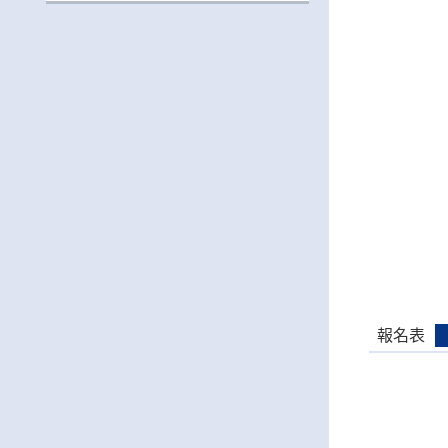
營」活動資訊，鼓勵學生踴躍報名參加。
報名表