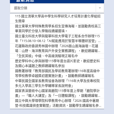
最
選取分類
新
消
115 國立清華大學高中學生科學研究人才培育計畫化學組招
息
生簡章
國立東華大學特殊教育學系招生宣傳海報，並鼓勵貴校高三
畢業同學於分發入學階段踴躍選填。
國立臺北科技大學與龍華科技大學電子工程系合作辦理115
年「115.08.10~08.12「AI賦能應用於智慧半導體研習營」，
歡迎學生踴躍報名參加
花蓮縣政府委請秀林國中辦理「2026面山面海論壇－花蓮
場：山野、海洋教育與戶外安全實務課程」，歡迎踴躍報名
參加
「全民英檢」中級、中高級測驗現正報名中
歷史學科中心參與辦理115學年度台語片影史，歡迎歷史科
及關心本議題之教師踴躍報名參加
國教署辦理「教育部國民及學前教育署辦理116年度高級中
等學校教學卓越獎初選實施計畫」，鼓勵教師踴躍報名
中華民國全國家長教育協會為辦理「116年大學及技專校院
多元入學高三學生升學輔導家長說明會」
國家表演藝術中心國家兩廳院115學年度上學期「廳院學計
畫」—「職人大講堂」及「一日體驗課程」，鼓勵踴躍報名
參與。
國立中興大學理學院科學教育中心辦理「2026 國高中暑期
營-科技鑑識偵查實戰營」活動資訊，鼓勵學生踴躍報名參
加。