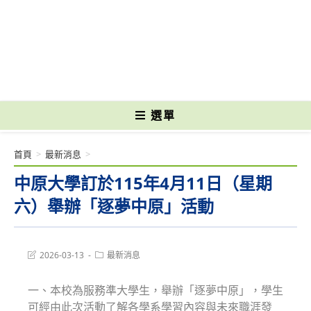
跳
轉
國立光復高級商工職業學校 National Kuangfu Commercial and Industrial
至
Vocational High School
主
要
內
容
選單
首頁
>
最新消息
>
中原大學訂於115年4月11日（星期
六）舉辦「逐夢中原」活動
Post
Post
2026-03-13
最新消息
last
category:
modified:
一、本校為服務準大學生，舉辦「逐夢中原」，學生
可經由此次活動了解各學系學習內容與未來職涯發