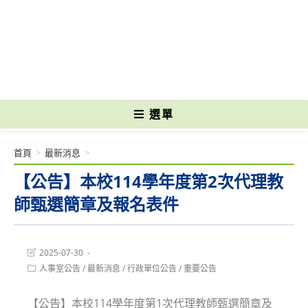
跳
轉
國立光復高級商工職業學校 National Kuangfu Commercial and Industrial
至
Vocational High School
主
要
內
容
選單
首頁
>
最新消息
>
【公告】本校114學年度第2次代理教
師甄選簡章及報名表件
Post
2025-07-30
last
Post
人事室公告
/
最新消息
/
行政單位公告
/
重要公告
modified:
category:
【公告】本校114學年度第1次代理教師甄選簡章及