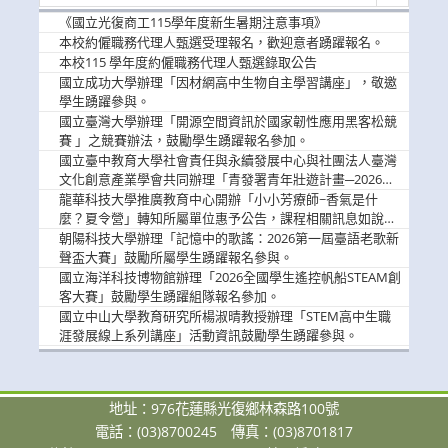
新
消
《國立光復商工115學年度新生暑期注意事項》
息
本校約僱職務代理人甄選受理報名，歡迎意者踴躍報名。
本校115 學年度約僱職務代理人甄選錄取公告
國立成功大學辦理「因材網高中生物自主學習講座」，敬邀
學生踴躍參與。
國立臺灣大學辦理「開源空間資訊於國家韌性應用黑客松競
賽 」之競賽辦法，鼓勵學生踴躍報名參加。
國立臺中教育大學社會責任與永續發展中心與社團法人臺灣
文化創意產業學會共同辦理「青發署青年壯遊計畫─2026臺
中舊城都市建築文化體驗」活動，敬邀學生踴躍報名參加，
龍華科技大學推廣教育中心開辦「小小芳療師~香氣是什
公告周知。
麼？夏令營」轉知所屬單位惠予公告，課程相關訊息如說
明。
朝陽科技大學辦理「記憶中的歌謠：2026第一屆臺語老歌新
聲盃大賽」鼓勵所屬學生踴躍報名參與。
國立海洋科技博物館辦理「2026全國學生遙控帆船STEAM創
客大賽」鼓勵學生踴躍組隊報名參加。
國立中山大學教育研究所楊淑晴教授辦理「STEM高中生職
涯發展線上系列講座」活動資訊鼓勵學生踴躍參與。
地址：976花蓮縣光復鄉林森路100號
電話：(03)8700245
傳真：(03)8701817