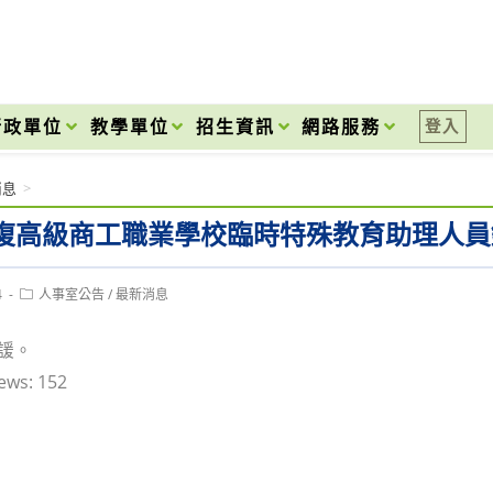
onal High School
行政單位
教學單位
招生資訊
網路服務
登入
消息
>
復高級商工職業學校臨時特殊教育助理人員
Post
4
人事室公告
/
最新消息
category:
諼。
ews:
152