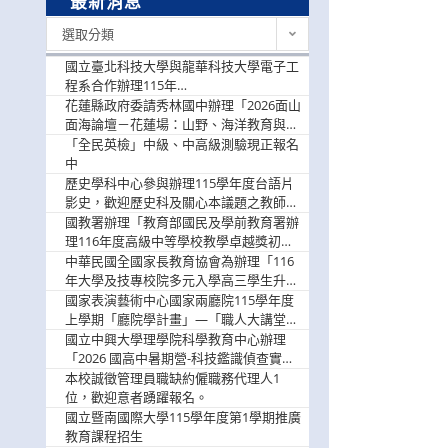
最新消息
最
選取分類
新
消
國立臺北科技大學與龍華科技大學電子工
息
程系合作辦理115年
「115.08.10~08.12「AI賦能應用於智慧半
花蓮縣政府委請秀林國中辦理「2026面山
導體研習營」，歡迎學生踴躍報名參加
面海論壇－花蓮場：山野、海洋教育與戶
外安全實務課程」，歡迎踴躍報名參加
「全民英檢」中級、中高級測驗現正報名
中
歷史學科中心參與辦理115學年度台語片
影史，歡迎歷史科及關心本議題之教師踴
躍報名參加
國教署辦理「教育部國民及學前教育署辦
理116年度高級中等學校教學卓越獎初選
實施計畫」，鼓勵教師踴躍報名
中華民國全國家長教育協會為辦理「116
年大學及技專校院多元入學高三學生升學
輔導家長說明會」
國家表演藝術中心國家兩廳院115學年度
上學期「廳院學計畫」—「職人大講堂」
及「一日體驗課程」，鼓勵踴躍報名參
國立中興大學理學院科學教育中心辦理
與。
「2026 國高中暑期營-科技鑑識偵查實戰
營」活動資訊，鼓勵學生踴躍報名參加。
本校誠徵管理員職缺約僱職務代理人1
位，歡迎意者踴躍報名。
國立暨南國際大學115學年度第1學期推廣
教育課程招生