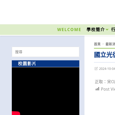
跳
轉
至
國立光復高級商工職業學校 National Kuangfu Commercial and Industrial Vocati
主
要
WELCOME
學校簡介
內
容
首頁
>
最新
Search
國立光
for:
校園影片
Post
2024-10-0
last
modified:
正取：宋O
Post Vi