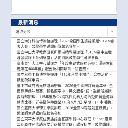
最新消息
最
選取分類
新
消
國立海洋科技博物館辦理「2026全國學生遙控帆船STEAM創
息
客大賽」鼓勵學生踴躍組隊報名參加。
國立中山大學教育研究所楊淑晴教授辦理「STEM高中生職
涯發展線上系列講座」活動資訊鼓勵學生踴躍參與。
臺南青年志工中心舉辦之「年度主題式服務方案：漫遊古都
走讀在400年後」服務及相關培訓，請查照。
國立科學工藝博物館辦理「115年科學小樹苗」公益活動，
鼓勵踴躍申請。
臺中市政府觀光旅遊局辦理「2026臺中國際踩舞嘉年華─全
民踩舞趣味競賽」報名簡章中、英文版各1份，鼓勵所屬踴
躍報名參加。
教育部辦理「115年度數位/網路性別暴力防治短影音暨海報
繪畫比賽」延長徵件時間至115年9月7日(星期一)，本活動獎
金優渥，鼓勵學生踴躍參。
國立臺南大學理工學院辦理「2026全國AI專題創意競賽」，
邀請師生踴躍組隊報名參加
國立東華大學原住民族語言花蓮學習中心辦理「115年度第
二期原住民族語言學分班暨學習班」課程招生，鼓勵踴躍報