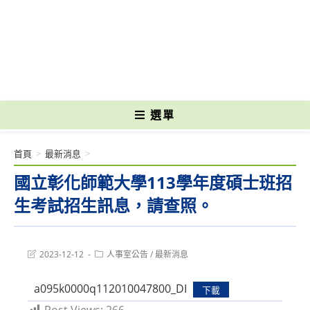
跳
轉
國立光復高級商工職業學校 National Kuangfu Commercial and Industrial
至
Vocational High School
主
要
內
容
選單
首頁
>
最新消息
>
國立彰化師範大學113學年度碩士班招
生考試招生訊息，請查照。
Post
Post
2023-12-12
人事室公告
/
最新消息
last
category:
modified:
a095k0000q112010047800_DI
下載
Post Views:
266