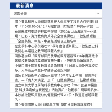
最新消息
最
選取分類
新
消
國立臺北科技大學與龍華科技大學電子工程系合作辦理115
息
年「115.08.10~08.12「AI賦能應用於智慧半導體研習營」，
歡迎學生踴躍報名參加
花蓮縣政府委請秀林國中辦理「2026面山面海論壇－花蓮
場：山野、海洋教育與戶外安全實務課程」，歡迎踴躍報名
參加
「全民英檢」中級、中高級測驗現正報名中
歷史學科中心參與辦理115學年度台語片影史，歡迎歷史科
及關心本議題之教師踴躍報名參加
國教署辦理「教育部國民及學前教育署辦理116年度高級中
等學校教學卓越獎初選實施計畫」，鼓勵教師踴躍報名
中華民國全國家長教育協會為辦理「116年大學及技專校院
多元入學高三學生升學輔導家長說明會」
國家表演藝術中心國家兩廳院115學年度上學期「廳院學計
畫」—「職人大講堂」及「一日體驗課程」，鼓勵踴躍報名
參與。
國立中興大學理學院科學教育中心辦理「2026 國高中暑期
營-科技鑑識偵查實戰營」活動資訊，鼓勵學生踴躍報名參
加。
本校誠徵管理員職缺約僱職務代理人1位，歡迎意者踴躍報
名。
國立暨南國際大學115學年度第1學期推廣教育課程招生