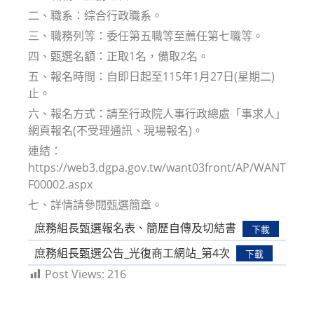
二、職系：綜合行政職系。
三、職務列等：委任第五職等至薦任第七職等。
四、甄選名額：正取1名，備取2名。
五、報名時間：自即日起至115年1月27日(星期二)
止。
六、報名方式：請至行政院人事行政總處「事求人」
網頁報名(不受理通訊、現場報名)。
連結：
https://web3.dgpa.gov.tw/want03front/AP/WANT
F00002.aspx
七、詳情請參閱甄選簡章。
庶務組長甄選報名表、簡歷自傳及切結書
下載
庶務組長甄選公告_光復商工網站_第4次
下載
Post Views:
216