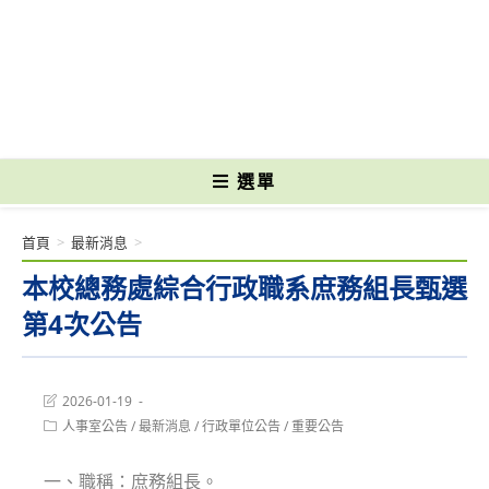
跳
轉
國立光復高級商工職業學校 National Kuangfu Commercial and Industrial
至
Vocational High School
主
要
內
容
選單
首頁
>
最新消息
>
本校總務處綜合行政職系庶務組長甄選
第4次公告
Post
2026-01-19
last
Post
人事室公告
/
最新消息
/
行政單位公告
/
重要公告
modified:
category:
一、職稱：庶務組長。