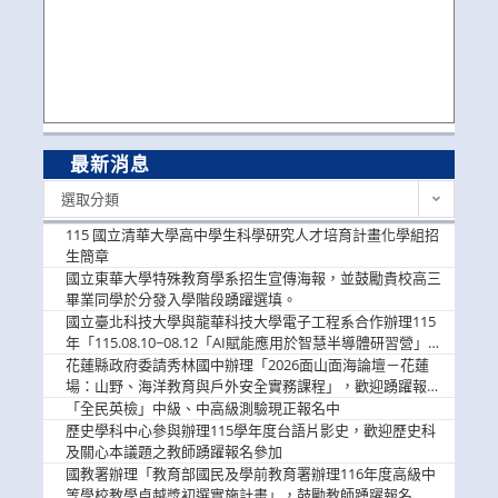
最新消息
最
選取分類
新
消
115 國立清華大學高中學生科學研究人才培育計畫化學組招
息
生簡章
國立東華大學特殊教育學系招生宣傳海報，並鼓勵貴校高三
畢業同學於分發入學階段踴躍選填。
國立臺北科技大學與龍華科技大學電子工程系合作辦理115
年「115.08.10~08.12「AI賦能應用於智慧半導體研習營」，
歡迎學生踴躍報名參加
花蓮縣政府委請秀林國中辦理「2026面山面海論壇－花蓮
場：山野、海洋教育與戶外安全實務課程」，歡迎踴躍報名
參加
「全民英檢」中級、中高級測驗現正報名中
歷史學科中心參與辦理115學年度台語片影史，歡迎歷史科
及關心本議題之教師踴躍報名參加
國教署辦理「教育部國民及學前教育署辦理116年度高級中
等學校教學卓越獎初選實施計畫」，鼓勵教師踴躍報名