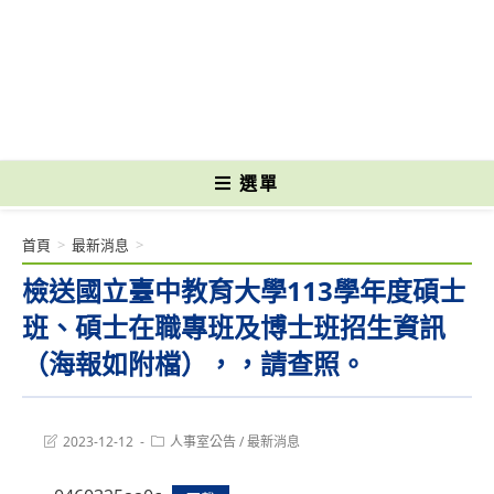
跳
轉
國立光復高級商工職業學校 National Kuangfu Commercial and Industrial
至
Vocational High School
主
要
內
容
選單
首頁
>
最新消息
>
檢送國立臺中教育大學113學年度碩士
班、碩士在職專班及博士班招生資訊
（海報如附檔），，請查照。
Post
Post
2023-12-12
人事室公告
/
最新消息
last
category:
modified: