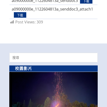
a09000000e_1122604813a_senddoc3
下載
a09000000e_1122604813a_senddoc3_attach1
下載
Post Views:
309
Search
for:
校園影片