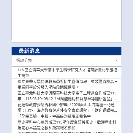
最新消息
最
選取分類
新
消
115 國立清華大學高中學生科學研究人才培育計畫化學組招
息
生簡章
國立東華大學特殊教育學系招生宣傳海報，並鼓勵貴校高三
畢業同學於分發入學階段踴躍選填。
國立臺北科技大學與龍華科技大學電子工程系合作辦理115
年「115.08.10~08.12「AI賦能應用於智慧半導體研習營」，
歡迎學生踴躍報名參加
花蓮縣政府委請秀林國中辦理「2026面山面海論壇－花蓮
場：山野、海洋教育與戶外安全實務課程」，歡迎踴躍報名
參加
「全民英檢」中級、中高級測驗現正報名中
歷史學科中心參與辦理115學年度台語片影史，歡迎歷史科
及關心本議題之教師踴躍報名參加