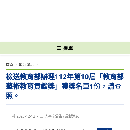
跳
轉
國立光復高級商工職業學校 National Kuangfu Commercial and Industrial
至
Vocational High School
主
要
內
容
選單
首頁
>
最新消息
>
檢送教育部辦理112年第10屆「教育部
藝術教育貢獻獎」獲獎名單1份，請查
照。
Post
Post
2023-12-12
人事室公告
/
最新消息
last
category:
modified: