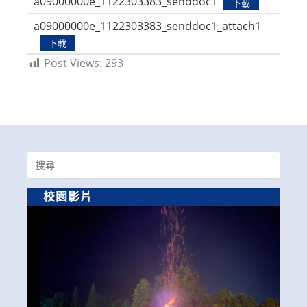
a09000000e_1122303383_senddoc1
下載
a09000000e_1122303383_senddoc1_attach1
下載
Post Views:
293
Search
for:
校園影片