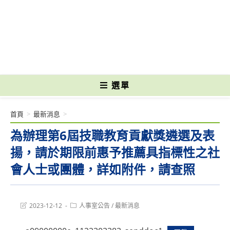
跳
轉
國立光復高級商工職業學校 National Kuangfu Commercial and Industrial
至
Vocational High School
主
要
內
容
選單
首頁
>
最新消息
>
為辦理第6屆技職教育貢獻獎遴選及表
揚，請於期限前惠予推薦具指標性之社
會人士或團體，詳如附件，請查照
Post
Post
2023-12-12
人事室公告
/
最新消息
last
category:
modified: