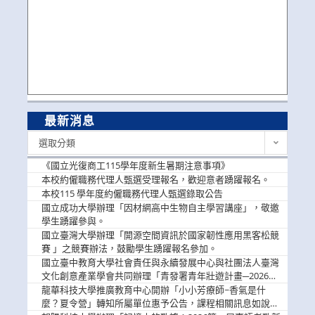
最新消息
最
選取分類
新
消
《國立光復商工115學年度新生暑期注意事項》
息
本校約僱職務代理人甄選受理報名，歡迎意者踴躍報名。
本校115 學年度約僱職務代理人甄選錄取公告
國立成功大學辦理「因材網高中生物自主學習講座」，敬邀
學生踴躍參與。
國立臺灣大學辦理「開源空間資訊於國家韌性應用黑客松競
賽 」之競賽辦法，鼓勵學生踴躍報名參加。
國立臺中教育大學社會責任與永續發展中心與社團法人臺灣
文化創意產業學會共同辦理「青發署青年壯遊計畫─2026臺
中舊城都市建築文化體驗」活動，敬邀學生踴躍報名參加，
龍華科技大學推廣教育中心開辦「小小芳療師~香氣是什
公告周知。
麼？夏令營」轉知所屬單位惠予公告，課程相關訊息如說