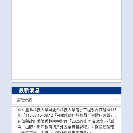
最新消息
最
選取分類
新
消
國立臺北科技大學與龍華科技大學電子工程系合作辦理115
息
年「115.08.10~08.12「AI賦能應用於智慧半導體研習營」，
歡迎學生踴躍報名參加
花蓮縣政府委請秀林國中辦理「2026面山面海論壇－花蓮
場：山野、海洋教育與戶外安全實務課程」，歡迎踴躍報名
參加
「全民英檢」中級、中高級測驗現正報名中