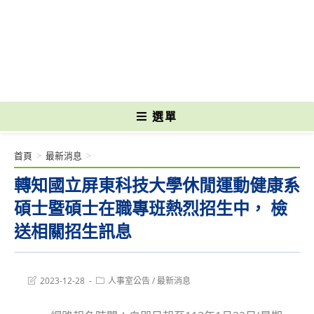
跳
轉
國立光復高級商工職業學校 National Kuangfu Commercial and Industrial
至
Vocational High School
主
要
內
容
選單
首頁
>
最新消息
>
轉知國立屏東科技大學休閒運動健康系
碩士暨碩士在職專班熱烈招生中， 檢
送相關招生訊息
Post
Post
2023-12-28
人事室公告
/
最新消息
last
category:
modified: