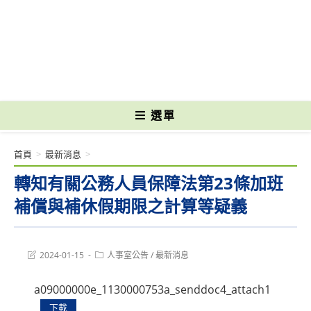
跳
轉
國立光復高級商工職業學校 National Kuangfu Commercial and Industrial
至
Vocational High School
主
要
內
容
選單
首頁
>
最新消息
>
轉知有關公務人員保障法第23條加班
補償與補休假期限之計算等疑義
Post
Post
2024-01-15
人事室公告
/
最新消息
last
category:
modified:
a09000000e_1130000753a_senddoc4_attach1
下載