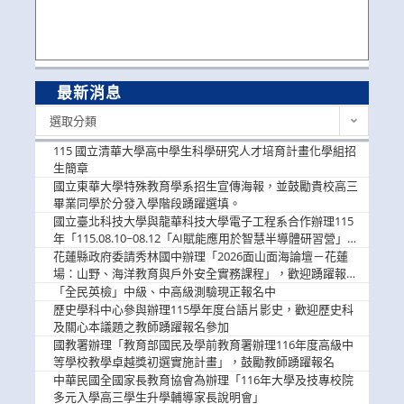
最新消息
最
選取分類
新
消
115 國立清華大學高中學生科學研究人才培育計畫化學組招
息
生簡章
國立東華大學特殊教育學系招生宣傳海報，並鼓勵貴校高三
畢業同學於分發入學階段踴躍選填。
國立臺北科技大學與龍華科技大學電子工程系合作辦理115
年「115.08.10~08.12「AI賦能應用於智慧半導體研習營」，
歡迎學生踴躍報名參加
花蓮縣政府委請秀林國中辦理「2026面山面海論壇－花蓮
場：山野、海洋教育與戶外安全實務課程」，歡迎踴躍報名
參加
「全民英檢」中級、中高級測驗現正報名中
歷史學科中心參與辦理115學年度台語片影史，歡迎歷史科
及關心本議題之教師踴躍報名參加
國教署辦理「教育部國民及學前教育署辦理116年度高級中
等學校教學卓越獎初選實施計畫」，鼓勵教師踴躍報名
中華民國全國家長教育協會為辦理「116年大學及技專校院
多元入學高三學生升學輔導家長說明會」