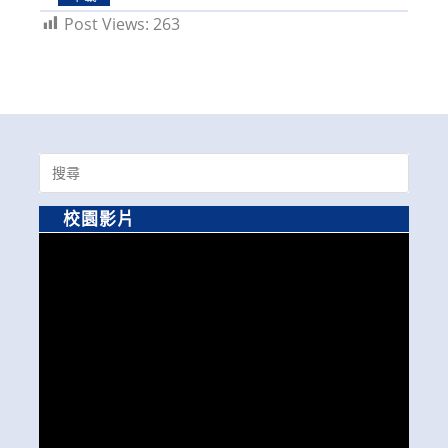
Post Views:
263
Search
for:
校園影片