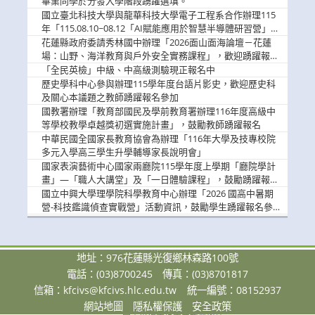
畢業同學於分發入學階段踴躍選填。
國立臺北科技大學與龍華科技大學電子工程系合作辦理115
年「115.08.10~08.12「AI賦能應用於智慧半導體研習營」，
歡迎學生踴躍報名參加
花蓮縣政府委請秀林國中辦理「2026面山面海論壇－花蓮
場：山野、海洋教育與戶外安全實務課程」，歡迎踴躍報名
參加
「全民英檢」中級、中高級測驗現正報名中
歷史學科中心參與辦理115學年度台語片影史，歡迎歷史科
及關心本議題之教師踴躍報名參加
國教署辦理「教育部國民及學前教育署辦理116年度高級中
等學校教學卓越獎初選實施計畫」，鼓勵教師踴躍報名
中華民國全國家長教育協會為辦理「116年大學及技專校院
多元入學高三學生升學輔導家長說明會」
國家表演藝術中心國家兩廳院115學年度上學期「廳院學計
畫」—「職人大講堂」及「一日體驗課程」，鼓勵踴躍報名
參與。
國立中興大學理學院科學教育中心辦理「2026 國高中暑期
營-科技鑑識偵查實戰營」活動資訊，鼓勵學生踴躍報名參
加。
地址：976花蓮縣光復鄉林森路100號
電話：(03)8700245
傳真：(03)8701817
信箱：
kfcivs@kfcivs.hlc.edu.tw
統一編號：08152937
網站地圖
隱私權保護
安全政策