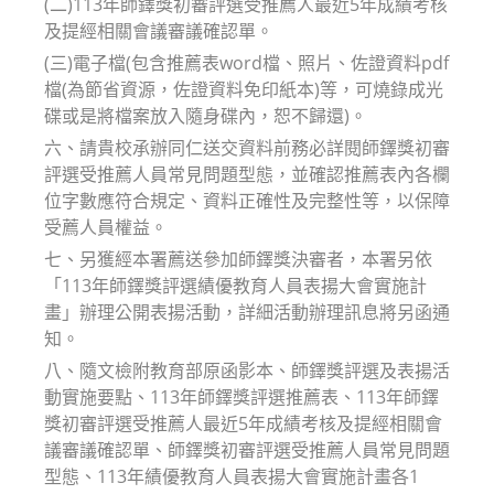
(二)113年師鐸獎初審評選受推薦人最近5年成績考核
及提經相關會議審議確認單。
(三)電子檔(包含推薦表word檔、照片、佐證資料pdf
檔(為節省資源，佐證資料免印紙本)等，可燒錄成光
碟或是將檔案放入隨身碟內，恕不歸還)。
六、請貴校承辦同仁送交資料前務必詳閱師鐸獎初審
評選受推薦人員常見問題型態，並確認推薦表內各欄
位字數應符合規定、資料正確性及完整性等，以保障
受薦人員權益。
七、另獲經本署薦送參加師鐸獎決審者，本署另依
「113年師鐸獎評選績優教育人員表揚大會實施計
畫」辦理公開表揚活動，詳細活動辦理訊息將另函通
知。
八、隨文檢附教育部原函影本、師鐸獎評選及表揚活
動實施要點、113年師鐸獎評選推薦表、113年師鐸
獎初審評選受推薦人最近5年成績考核及提經相關會
議審議確認單、師鐸獎初審評選受推薦人員常見問題
型態、113年績優教育人員表揚大會實施計畫各1