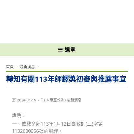
跳
轉
國立光復高級商工職業學校 National Kuangfu Commercial and Industrial
至
Vocational High School
主
要
內
容
選單
首頁
>
最新消息
>
轉知有關113年師鐸獎初審與推薦事宜
Post
Post
2024-01-19
人事室公告
/
最新消息
last
category:
modified:
說明：
一、依教育部113年1月12日臺教師(三)字第
1132600056號函辦理。