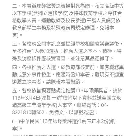
二、本署辦理師鐸獎之表揚對象為國、私立高級中等
以下學校(含獨立進修學校)及特殊教育學校之專任合
格教學人員、運動教練及校長參選(軍護人員請另依
教育部學生事務及特殊教育司規定辦理，免報本
署)。
三、各校應公開本訊息並提經學校相關會議審議後，
至多推薦1人參加選拔；推薦人選之基本、積極、特
殊及消極條件應核實審查，並注意其品德操守。
四、各校推薦之人選，於教育部核定前，如有職務異
動或意外事件發生，應隨時函知本署；發現有不適宜
遴薦之情事者，請陳報本署撤銷。
五、各校依旨揭要點規定推薦113年師鐸獎者，請於
113年3月4日(星期一)前檢附以下資料並送至國立永
靖高級工業職業學校(人事室，聯絡電話：04-
8221810轉502，免備文，以郵戳為憑)：
(一)中華民國113年師鐸獎評選推薦表正本2份(紙
本)。