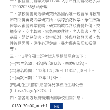
一、依據臺北醫學大學112年12月15日北醫校教字第
1120020256號函辦理。
二、該校傷害防治學研究所為國內唯一包含碩博教育
體制之傷害防治學研究所，橫跨預防醫學、急性照護
醫學及復健醫學範疇，研究領域包含頭脊髓外傷、交
通安全、空中轉診、緊急醫療救護、老人傷害、生活
品質、嬰幼兒傷害、傷害監測、外傷登錄與照護、急
性後期照護、災後心理健康、暴力傷害及認知損傷
等。
三、113學年碩士班考試入學相關訊息如下：
(一)招生名額：4名(防治組2名、醫療組2名)。
(二)報名時間：112年12月26日-113年1月8日止。
(三)面試日期：113年2月3日。
(四)與招生相關訊息請詳見該校招生組公告
(https://is.gd/pX2OUs）。
四、請各地方政府轉知所屬學校相關訊息。
0180130a00_attch1
下載