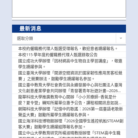
最新消息
最
選取分類
新
消
本校約僱職務代理人甄選受理報名，歡迎意者踴躍報名。
息
本校115 學年度約僱職務代理人甄選錄取公告
國立成功大學辦理「因材網高中生物自主學習講座」，敬邀
學生踴躍參與。
國立臺灣大學辦理「開源空間資訊於國家韌性應用黑客松競
賽 」之競賽辦法，鼓勵學生踴躍報名參加。
國立臺中教育大學社會責任與永續發展中心與社團法人臺灣
文化創意產業學會共同辦理「青發署青年壯遊計畫─2026臺
中舊城都市建築文化體驗」活動，敬邀學生踴躍報名參加，
龍華科技大學推廣教育中心開辦「小小芳療師~香氣是什
公告周知。
麼？夏令營」轉知所屬單位惠予公告，課程相關訊息如說
明。
朝陽科技大學辦理「記憶中的歌謠：2026第一屆臺語老歌新
聲盃大賽」鼓勵所屬學生踴躍報名參與。
國立海洋科技博物館辦理「2026全國學生遙控帆船STEAM創
客大賽」鼓勵學生踴躍組隊報名參加。
國立中山大學教育研究所楊淑晴教授辦理「STEM高中生職