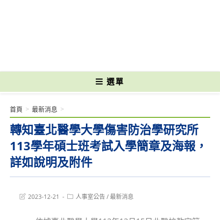
跳
轉
國立光復高級商工職業學校 National Kuangfu Commercial and Industrial
至
Vocational High School
主
要
內
容
選單
首頁
>
最新消息
>
轉知臺北醫學大學傷害防治學研究所
113學年碩士班考試入學簡章及海報，
詳如說明及附件
Post
Post
2023-12-21
人事室公告
/
最新消息
last
category:
modified: