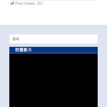
Post Views:
251
Search
for:
校園影片