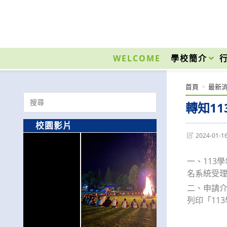
跳
轉
至
國立光復高級商工職業學校 National Kuangfu Commercial and Industrial Vocati
主
要
WELCOME
學校簡介
內
容
首頁
>
最新
Search
轉知1
for:
校園影片
Post
2024-01-1
last
modified:
一、113
名系統受
二、申請介
列印「11