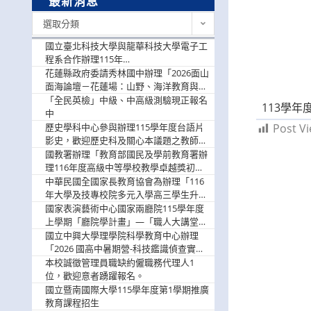
最新消息
最
選取分類
新
消
國立臺北科技大學與龍華科技大學電子工
息
程系合作辦理115年
「115.08.10~08.12「AI賦能應用於智慧半
花蓮縣政府委請秀林國中辦理「2026面山
導體研習營」，歡迎學生踴躍報名參加
面海論壇－花蓮場：山野、海洋教育與戶
外安全實務課程」，歡迎踴躍報名參加
「全民英檢」中級、中高級測驗現正報名
113學
中
歷史學科中心參與辦理115學年度台語片
Post Vi
影史，歡迎歷史科及關心本議題之教師踴
躍報名參加
國教署辦理「教育部國民及學前教育署辦
理116年度高級中等學校教學卓越獎初選
實施計畫」，鼓勵教師踴躍報名
中華民國全國家長教育協會為辦理「116
年大學及技專校院多元入學高三學生升學
輔導家長說明會」
國家表演藝術中心國家兩廳院115學年度
上學期「廳院學計畫」—「職人大講堂」
及「一日體驗課程」，鼓勵踴躍報名參
國立中興大學理學院科學教育中心辦理
與。
「2026 國高中暑期營-科技鑑識偵查實戰
營」活動資訊，鼓勵學生踴躍報名參加。
本校誠徵管理員職缺約僱職務代理人1
位，歡迎意者踴躍報名。
國立暨南國際大學115學年度第1學期推廣
教育課程招生