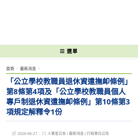
跳
轉
國立光復高級商工職業學校 National Kuangfu Commercial and Industrial
至
Vocational High School
主
要
內
容
選單
首頁
>
最新消息
>
「公立學校教職員退休資遣撫卹條例」
第8條第4項及「公立學校教職員個人
專戶制退休資遣撫卹條例」第10條第3
項規定解釋令1份
Post
Post
2026-06-27
人事室公告
/
最新消息
/
行政單位公告
last
category: