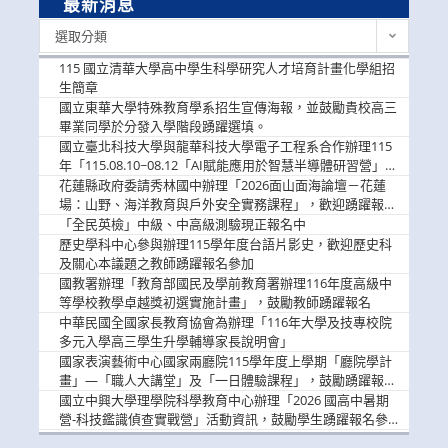
最新消息
最
選取分類
新
消
115 國立清華大學高中學生科學研究人才培育計畫化學組招
息
生簡章
國立東華大學特殊教育學系招生宣傳海報，並鼓勵貴校高三
畢業同學於分發入學階段踴躍選填。
國立臺北科技大學與龍華科技大學電子工程系合作辦理115
年「115.08.10~08.12「AI賦能應用於智慧半導體研習營」，
歡迎學生踴躍報名參加
花蓮縣政府委請秀林國中辦理「2026面山面海論壇－花蓮
場：山野、海洋教育與戶外安全實務課程」，歡迎踴躍報名
參加
「全民英檢」中級、中高級測驗現正報名中
歷史學科中心參與辦理115學年度台語片影史，歡迎歷史科
及關心本議題之教師踴躍報名參加
國教署辦理「教育部國民及學前教育署辦理116年度高級中
等學校教學卓越獎初選實施計畫」，鼓勵教師踴躍報名
中華民國全國家長教育協會為辦理「116年大學及技專校院
多元入學高三學生升學輔導家長說明會」
國家表演藝術中心國家兩廳院115學年度上學期「廳院學計
畫」—「職人大講堂」及「一日體驗課程」，鼓勵踴躍報名
參與。
國立中興大學理學院科學教育中心辦理「2026 國高中暑期
營-科技鑑識偵查實戰營」活動資訊，鼓勵學生踴躍報名參
加。