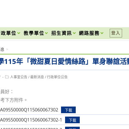
onal High School
行政單位
教學單位
招生資訊
網路服務
登入
消息
>
學115年「微甜夏日愛情絲路」單身聯誼活
Post
7
人事室公告
/
最新消息
/
行政單位公告
category:
職員好：
參考下方附件。
09550000Q115060067302
下載
9550000Q115060067302-1
下載