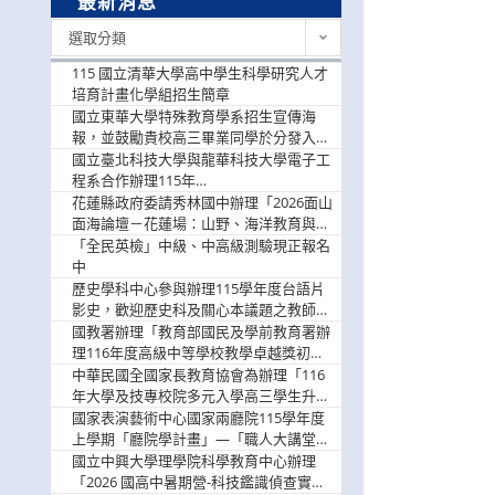
最新消息
最
選取分類
新
消
115 國立清華大學高中學生科學研究人才
息
培育計畫化學組招生簡章
國立東華大學特殊教育學系招生宣傳海
報，並鼓勵貴校高三畢業同學於分發入學
階段踴躍選填。
國立臺北科技大學與龍華科技大學電子工
程系合作辦理115年
「115.08.10~08.12「AI賦能應用於智慧半
花蓮縣政府委請秀林國中辦理「2026面山
導體研習營」，歡迎學生踴躍報名參加
面海論壇－花蓮場：山野、海洋教育與戶
外安全實務課程」，歡迎踴躍報名參加
「全民英檢」中級、中高級測驗現正報名
中
歷史學科中心參與辦理115學年度台語片
影史，歡迎歷史科及關心本議題之教師踴
躍報名參加
國教署辦理「教育部國民及學前教育署辦
理116年度高級中等學校教學卓越獎初選
實施計畫」，鼓勵教師踴躍報名
中華民國全國家長教育協會為辦理「116
年大學及技專校院多元入學高三學生升學
輔導家長說明會」
國家表演藝術中心國家兩廳院115學年度
上學期「廳院學計畫」—「職人大講堂」
及「一日體驗課程」，鼓勵踴躍報名參
國立中興大學理學院科學教育中心辦理
與。
「2026 國高中暑期營-科技鑑識偵查實戰