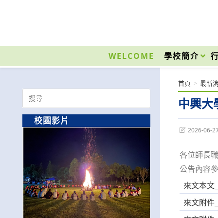
跳
轉
至
國立光復高級商工職業學校 National Kuangfu Commercial and Industrial Vocati
主
要
WELCOME
學校簡介
內
容
首頁
>
最新
Search
中興大
for:
校園影片
Post
2026-06-2
last
modified:
各位師長
公告內容
來文本文_A
來文附件_A0