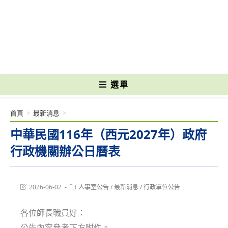
跳
轉
國立光復高級商工職業學校 National Kuangfu Commercial and Industrial
至
Vocational High School
主
要
內
容
選單
首頁
>
最新消息
>
中華民國116年（西元2027年）政府
行政機關辦公日曆表
Post
Post
2026-06-02
人事室公告
/
最新消息
/
行政單位公告
last
category:
modified:
各位師長職員好：
公告內容參考下方附件。