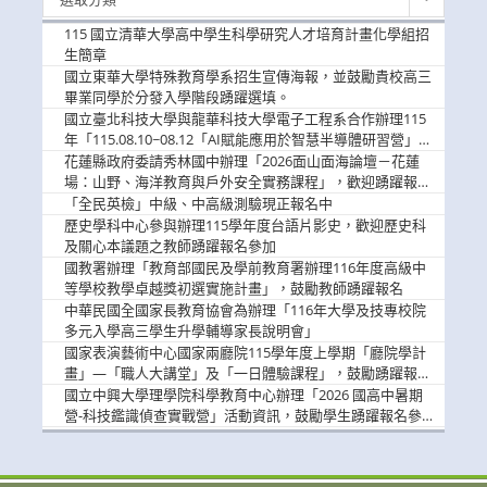
新
消
115 國立清華大學高中學生科學研究人才培育計畫化學組招
息
生簡章
國立東華大學特殊教育學系招生宣傳海報，並鼓勵貴校高三
畢業同學於分發入學階段踴躍選填。
國立臺北科技大學與龍華科技大學電子工程系合作辦理115
年「115.08.10~08.12「AI賦能應用於智慧半導體研習營」，
歡迎學生踴躍報名參加
花蓮縣政府委請秀林國中辦理「2026面山面海論壇－花蓮
場：山野、海洋教育與戶外安全實務課程」，歡迎踴躍報名
參加
「全民英檢」中級、中高級測驗現正報名中
歷史學科中心參與辦理115學年度台語片影史，歡迎歷史科
及關心本議題之教師踴躍報名參加
國教署辦理「教育部國民及學前教育署辦理116年度高級中
等學校教學卓越獎初選實施計畫」，鼓勵教師踴躍報名
中華民國全國家長教育協會為辦理「116年大學及技專校院
多元入學高三學生升學輔導家長說明會」
國家表演藝術中心國家兩廳院115學年度上學期「廳院學計
畫」—「職人大講堂」及「一日體驗課程」，鼓勵踴躍報名
參與。
國立中興大學理學院科學教育中心辦理「2026 國高中暑期
營-科技鑑識偵查實戰營」活動資訊，鼓勵學生踴躍報名參
加。