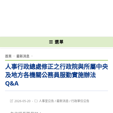
跳
轉
國立光復高級商工職業學校 National Kuangfu Commercial and Industrial
至
Vocational High School
主
要
內
容
選單
首頁
>
最新消息
>
人事行政總處修正之行政院與所屬中央
及地方各機關公務員服勤實施辦法
Q&A
Post
Post
2026-05-20
人事室公告
/
最新消息
/
行政單位公告
last
category:
modified: