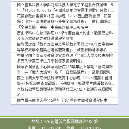
消
國立臺北科技大學與龍華科技大學電子工程系合作辦理115
息
年「115.08.10~08.12「AI賦能應用於智慧半導體研習營」，
歡迎學生踴躍報名參加
花蓮縣政府委請秀林國中辦理「2026面山面海論壇－花蓮
場：山野、海洋教育與戶外安全實務課程」，歡迎踴躍報名
參加
「全民英檢」中級、中高級測驗現正報名中
歷史學科中心參與辦理115學年度台語片影史，歡迎歷史科
及關心本議題之教師踴躍報名參加
國教署辦理「教育部國民及學前教育署辦理116年度高級中
等學校教學卓越獎初選實施計畫」，鼓勵教師踴躍報名
中華民國全國家長教育協會為辦理「116年大學及技專校院
多元入學高三學生升學輔導家長說明會」
國家表演藝術中心國家兩廳院115學年度上學期「廳院學計
畫」—「職人大講堂」及「一日體驗課程」，鼓勵踴躍報名
參與。
國立中興大學理學院科學教育中心辦理「2026 國高中暑期
營-科技鑑識偵查實戰營」活動資訊，鼓勵學生踴躍報名參
加。
本校誠徵管理員職缺約僱職務代理人1位，歡迎意者踴躍報
名。
國立暨南國際大學115學年度第1學期推廣教育課程招生
地址：976花蓮縣光復鄉林森路100號
電話：(03)8700245
傳真：(03)8701817