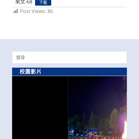
來文-68
下載
Post Views:
86
Search
for:
校園影片