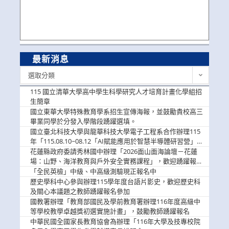
最新消息
最
選取分類
新
消
115 國立清華大學高中學生科學研究人才培育計畫化學組招
息
生簡章
國立東華大學特殊教育學系招生宣傳海報，並鼓勵貴校高三
畢業同學於分發入學階段踴躍選填。
國立臺北科技大學與龍華科技大學電子工程系合作辦理115
年「115.08.10~08.12「AI賦能應用於智慧半導體研習營」，
歡迎學生踴躍報名參加
花蓮縣政府委請秀林國中辦理「2026面山面海論壇－花蓮
場：山野、海洋教育與戶外安全實務課程」，歡迎踴躍報名
參加
「全民英檢」中級、中高級測驗現正報名中
歷史學科中心參與辦理115學年度台語片影史，歡迎歷史科
及關心本議題之教師踴躍報名參加
國教署辦理「教育部國民及學前教育署辦理116年度高級中
等學校教學卓越獎初選實施計畫」，鼓勵教師踴躍報名
中華民國全國家長教育協會為辦理「116年大學及技專校院