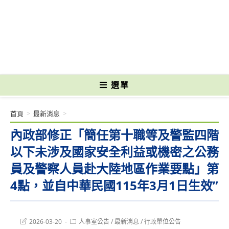
跳
轉
國立光復高級商工職業學校 National Kuangfu Commercial and Industrial
至
Vocational High School
主
要
內
容
選單
首頁
>
最新消息
>
內政部修正「簡任第十職等及警監四階
以下未涉及國家安全利益或機密之公務
員及警察人員赴大陸地區作業要點」第
4點，並自中華民國115年3月1日生效”
Post
Post
2026-03-20
人事室公告
/
最新消息
/
行政單位公告
last
category: