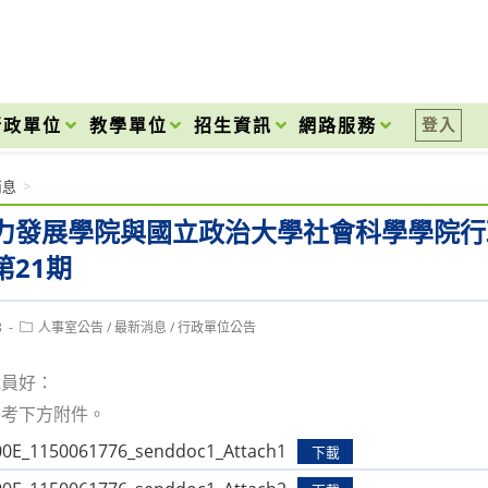
onal High School
行政單位
教學單位
招生資訊
網路服務
登入
消息
>
力發展學院與國立政治大學社會科學學院行
第21期
Post
8
人事室公告
/
最新消息
/
行政單位公告
category:
職員好：
參考下方附件。
0E_1150061776_senddoc1_Attach1
下載