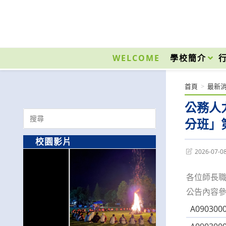
跳
轉
至
國立光復高級商工職業學校 National Kuangfu Commercial and Industrial Vocati
主
要
WELCOME
學校簡介
內
容
首頁
>
最新
公務人
Search
分班」
for:
校園影片
Post
2026-07-0
last
modified:
各位師長
公告內容
A0903000