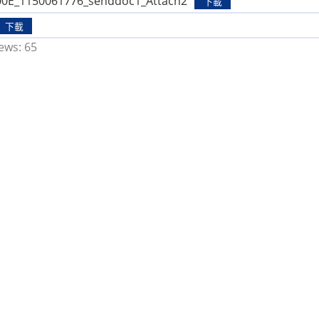
0E_1150061776_senddoc1_Attach2
下載
下載
ews:
65