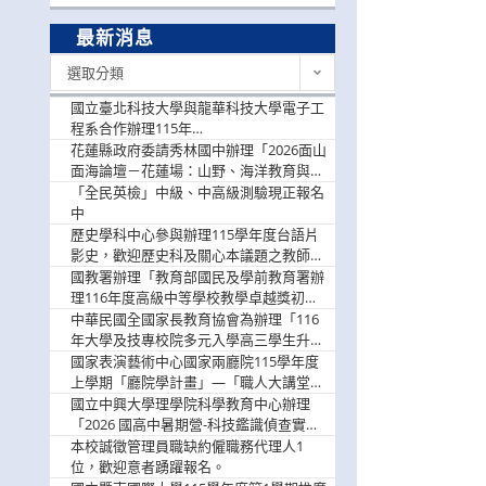
最新消息
最
選取分類
新
消
國立臺北科技大學與龍華科技大學電子工
息
程系合作辦理115年
「115.08.10~08.12「AI賦能應用於智慧半
花蓮縣政府委請秀林國中辦理「2026面山
導體研習營」，歡迎學生踴躍報名參加
面海論壇－花蓮場：山野、海洋教育與戶
外安全實務課程」，歡迎踴躍報名參加
「全民英檢」中級、中高級測驗現正報名
中
歷史學科中心參與辦理115學年度台語片
影史，歡迎歷史科及關心本議題之教師踴
躍報名參加
國教署辦理「教育部國民及學前教育署辦
理116年度高級中等學校教學卓越獎初選
實施計畫」，鼓勵教師踴躍報名
中華民國全國家長教育協會為辦理「116
年大學及技專校院多元入學高三學生升學
輔導家長說明會」
國家表演藝術中心國家兩廳院115學年度
上學期「廳院學計畫」—「職人大講堂」
及「一日體驗課程」，鼓勵踴躍報名參
國立中興大學理學院科學教育中心辦理
與。
「2026 國高中暑期營-科技鑑識偵查實戰
營」活動資訊，鼓勵學生踴躍報名參加。
本校誠徵管理員職缺約僱職務代理人1
位，歡迎意者踴躍報名。