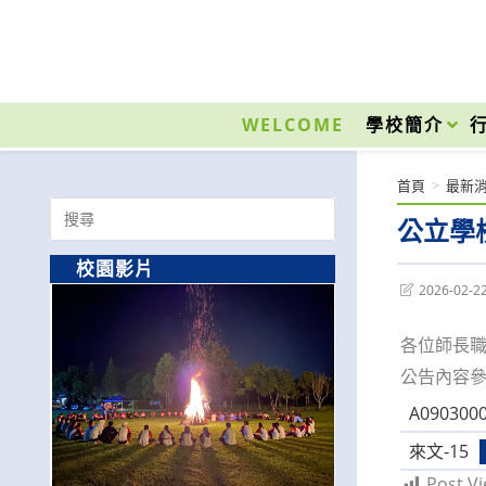
跳
轉
至
國立光復高級商工職業學校 National Kuangfu Commercial and Industrial Vocati
主
要
WELCOME
學校簡介
內
容
首頁
>
最新
Search
公立學
for:
校園影片
Post
2026-02-2
last
modified:
各位師長
公告內容
A0903000
來文-15
Post Vi