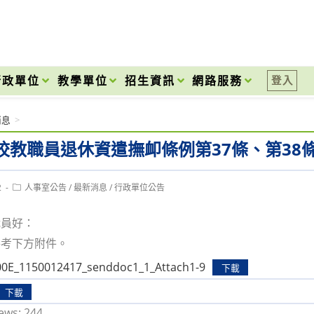
onal High School
行政單位
教學單位
招生資訊
網路服務
登入
消息
>
校教職員退休資遣撫卹條例第37條、第38
Post
2
人事室公告
/
最新消息
/
行政單位公告
category:
職員好：
參考下方附件。
0E_1150012417_senddoc1_1_Attach1-9
下載
下載
ews:
244