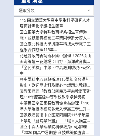
最新消息
最
選取分類
新
消
115 國立清華大學高中學生科學研究人才
息
培育計畫化學組招生簡章
國立東華大學特殊教育學系招生宣傳海
報，並鼓勵貴校高三畢業同學於分發入學
階段踴躍選填。
國立臺北科技大學與龍華科技大學電子工
程系合作辦理115年
「115.08.10~08.12「AI賦能應用於智慧半
花蓮縣政府委請秀林國中辦理「2026面山
導體研習營」，歡迎學生踴躍報名參加
面海論壇－花蓮場：山野、海洋教育與戶
外安全實務課程」，歡迎踴躍報名參加
「全民英檢」中級、中高級測驗現正報名
中
歷史學科中心參與辦理115學年度台語片
影史，歡迎歷史科及關心本議題之教師踴
躍報名參加
國教署辦理「教育部國民及學前教育署辦
理116年度高級中等學校教學卓越獎初選
實施計畫」，鼓勵教師踴躍報名
中華民國全國家長教育協會為辦理「116
年大學及技專校院多元入學高三學生升學
輔導家長說明會」
國家表演藝術中心國家兩廳院115學年度
上學期「廳院學計畫」—「職人大講堂」
及「一日體驗課程」，鼓勵踴躍報名參
國立中興大學理學院科學教育中心辦理
與。
「2026 國高中暑期營-科技鑑識偵查實戰