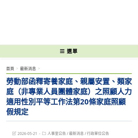
跳
轉
國立光復高級商工職業學校 National Kuangfu Commercial and Industrial
至
Vocational High School
主
要
內
容
選單
首頁
>
最新消息
>
勞動部函釋寄養家庭、親屬安置、類家
庭（非專業人員團體家庭）之照顧人力
適用性別平等工作法第20條家庭照顧
假規定
Post
Post
2026-05-21
人事室公告
/
最新消息
/
行政單位公告
last
category: