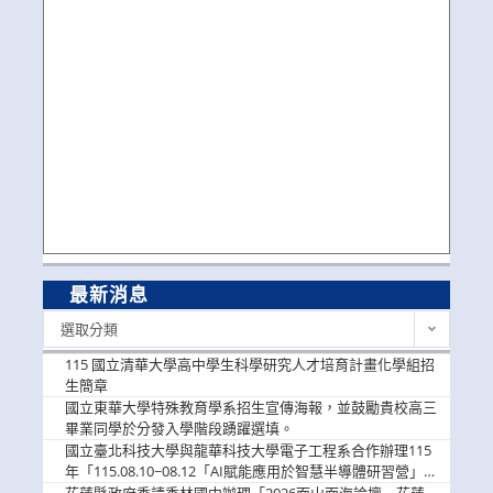
最新消息
最
選取分類
新
消
115 國立清華大學高中學生科學研究人才培育計畫化學組招
息
生簡章
國立東華大學特殊教育學系招生宣傳海報，並鼓勵貴校高三
畢業同學於分發入學階段踴躍選填。
國立臺北科技大學與龍華科技大學電子工程系合作辦理115
年「115.08.10~08.12「AI賦能應用於智慧半導體研習營」，
歡迎學生踴躍報名參加
花蓮縣政府委請秀林國中辦理「2026面山面海論壇－花蓮