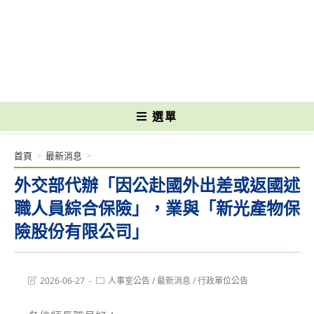
跳
轉
國立光復高級商工職業學校 National Kuangfu Commercial and Industrial
至
Vocational High School
主
要
內
容
選單
首頁
>
最新消息
>
外交部代辦「因公赴國外出差或返國述
職人員綜合保險」，業與「新光產物保
險股份有限公司」
Post
Post
2026-06-27
人事室公告
/
最新消息
/
行政單位公告
last
category:
modified: