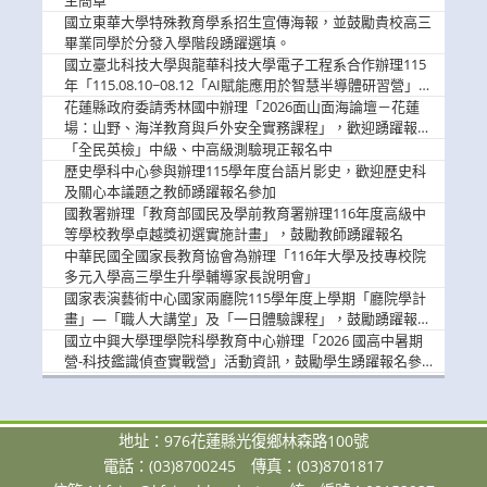
生簡章
國立東華大學特殊教育學系招生宣傳海報，並鼓勵貴校高三
畢業同學於分發入學階段踴躍選填。
國立臺北科技大學與龍華科技大學電子工程系合作辦理115
年「115.08.10~08.12「AI賦能應用於智慧半導體研習營」，
歡迎學生踴躍報名參加
花蓮縣政府委請秀林國中辦理「2026面山面海論壇－花蓮
場：山野、海洋教育與戶外安全實務課程」，歡迎踴躍報名
參加
「全民英檢」中級、中高級測驗現正報名中
歷史學科中心參與辦理115學年度台語片影史，歡迎歷史科
及關心本議題之教師踴躍報名參加
國教署辦理「教育部國民及學前教育署辦理116年度高級中
等學校教學卓越獎初選實施計畫」，鼓勵教師踴躍報名
中華民國全國家長教育協會為辦理「116年大學及技專校院
多元入學高三學生升學輔導家長說明會」
國家表演藝術中心國家兩廳院115學年度上學期「廳院學計
畫」—「職人大講堂」及「一日體驗課程」，鼓勵踴躍報名
參與。
國立中興大學理學院科學教育中心辦理「2026 國高中暑期
營-科技鑑識偵查實戰營」活動資訊，鼓勵學生踴躍報名參
加。
地址：976花蓮縣光復鄉林森路100號
電話：(03)8700245
傳真：(03)8701817