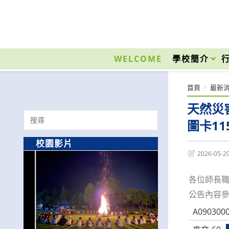
跳
轉
至
國立光復高級商工職業學校 National Kuangfu Commercial and Industrial Vocati
主
要
WELCOME
學校簡介
內
容
首頁
>
最新
天然災
Search
圖卡11
for:
校園影片
Post
2026-05-2
last
modified:
各位師長
公告內容
A0903000