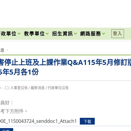
onal High School
行政單位
教學單位
招生資訊
網路服務
登入
消息
>
害停止上班及上課作業Q&A115年5月修
5年5月各1份
Post
0
人事室公告
/
最新消息
/
行政單位公告
category:
職員好：
參考下方附件。
0E_1150043724_senddoc1_Attach1
下載