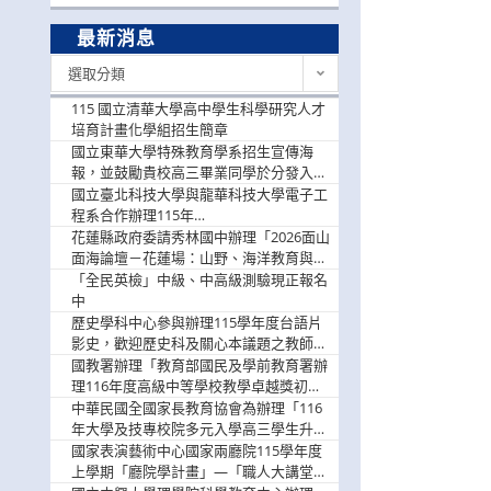
最新消息
最
選取分類
新
消
115 國立清華大學高中學生科學研究人才
息
培育計畫化學組招生簡章
國立東華大學特殊教育學系招生宣傳海
報，並鼓勵貴校高三畢業同學於分發入學
階段踴躍選填。
國立臺北科技大學與龍華科技大學電子工
程系合作辦理115年
「115.08.10~08.12「AI賦能應用於智慧半
花蓮縣政府委請秀林國中辦理「2026面山
導體研習營」，歡迎學生踴躍報名參加
面海論壇－花蓮場：山野、海洋教育與戶
外安全實務課程」，歡迎踴躍報名參加
「全民英檢」中級、中高級測驗現正報名
中
歷史學科中心參與辦理115學年度台語片
影史，歡迎歷史科及關心本議題之教師踴
躍報名參加
國教署辦理「教育部國民及學前教育署辦
理116年度高級中等學校教學卓越獎初選
實施計畫」，鼓勵教師踴躍報名
中華民國全國家長教育協會為辦理「116
年大學及技專校院多元入學高三學生升學
輔導家長說明會」
國家表演藝術中心國家兩廳院115學年度
上學期「廳院學計畫」—「職人大講堂」