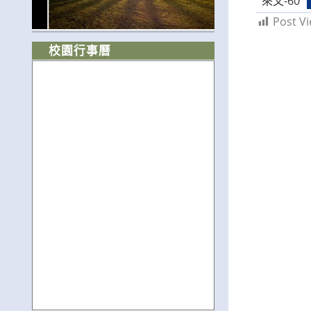
來文-60
Post Vi
校園行事曆