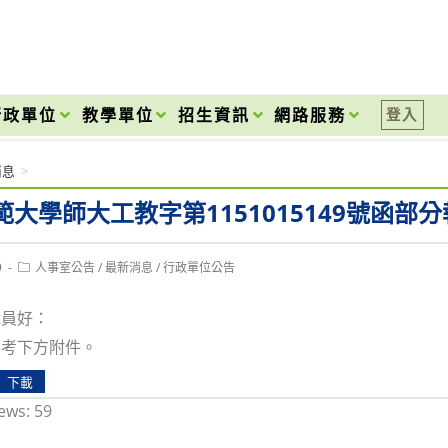
onal High School
行政單位
教學單位
招生資訊
網路服務
登入
消息
>
範大學師大工教字第1151015149號函部
Post
9
人事室公告
/
最新消息
/
行政單位公告
category:
職員好：
參考下方附件。
下載
ews:
59