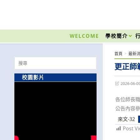
跳
轉
至
國立光復高級商工職業學校 National Kuangfu Commercial and Industrial Vocati
主
要
WELCOME
學校簡介
內
容
首頁
>
最新
Search
更正師
for:
校園影片
Post
2026-06-0
last
modified:
各位師長
公告內容
來文-32
Post Vi