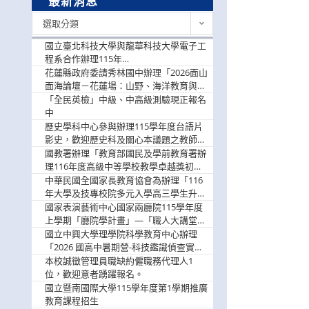
最新消息
最
選取分類
新
消
國立臺北科技大學與龍華科技大學電子工
息
程系合作辦理115年
「115.08.10~08.12「AI賦能應用於智慧半
花蓮縣政府委請秀林國中辦理「2026面山
導體研習營」，歡迎學生踴躍報名參加
面海論壇－花蓮場：山野、海洋教育與戶
外安全實務課程」，歡迎踴躍報名參加
「全民英檢」中級、中高級測驗現正報名
中
歷史學科中心參與辦理115學年度台語片
影史，歡迎歷史科及關心本議題之教師踴
躍報名參加
國教署辦理「教育部國民及學前教育署辦
理116年度高級中等學校教學卓越獎初選
實施計畫」，鼓勵教師踴躍報名
中華民國全國家長教育協會為辦理「116
年大學及技專校院多元入學高三學生升學
輔導家長說明會」
國家表演藝術中心國家兩廳院115學年度
上學期「廳院學計畫」—「職人大講堂」
及「一日體驗課程」，鼓勵踴躍報名參
國立中興大學理學院科學教育中心辦理
與。
「2026 國高中暑期營-科技鑑識偵查實戰
營」活動資訊，鼓勵學生踴躍報名參加。
本校誠徵管理員職缺約僱職務代理人1
位，歡迎意者踴躍報名。
國立暨南國際大學115學年度第1學期推廣
教育課程招生