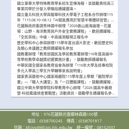
國立東華大學特殊教育學系招生宣傳海報，並鼓勵貴校高三
畢業同學於分發入學階段踴躍選填。
國立臺北科技大學與龍華科技大學電子工程系合作辦理115
年「115.08.10~08.12「AI賦能應用於智慧半導體研習營」，
歡迎學生踴躍報名參加
花蓮縣政府委請秀林國中辦理「2026面山面海論壇－花蓮
場：山野、海洋教育與戶外安全實務課程」，歡迎踴躍報名
參加
「全民英檢」中級、中高級測驗現正報名中
歷史學科中心參與辦理115學年度台語片影史，歡迎歷史科
及關心本議題之教師踴躍報名參加
國教署辦理「教育部國民及學前教育署辦理116年度高級中
等學校教學卓越獎初選實施計畫」，鼓勵教師踴躍報名
中華民國全國家長教育協會為辦理「116年大學及技專校院
多元入學高三學生升學輔導家長說明會」
國家表演藝術中心國家兩廳院115學年度上學期「廳院學計
畫」—「職人大講堂」及「一日體驗課程」，鼓勵踴躍報名
參與。
國立中興大學理學院科學教育中心辦理「2026 國高中暑期
營-科技鑑識偵查實戰營」活動資訊，鼓勵學生踴躍報名參
加。
地址：976花蓮縣光復鄉林森路100號
電話：(03)8700245
傳真：(03)8701817
信箱：
kfcivs@kfcivs.hlc.edu.tw
統一編號：08152937