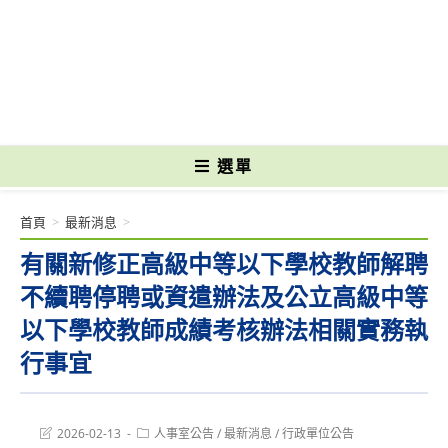
跳
轉
國立光復高級商工職業學校 National Kuangfu Commercial and Industrial
至
Vocational High School
主
要
內
容
選單
首頁
>
最新消息
>
有關新修正高級中等以下學校教師解聘
不續聘停聘或資遣辦法及公立高級中等
以下學校教師成績考核辦法相關實務執
行事宜
Post
Post
2026-02-13
人事室公告
/
最新消息
/
行政單位公告
last
category: