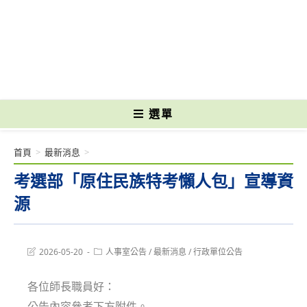
跳
轉
國立光復高級商工職業學校 National Kuangfu Commercial and Industrial
至
Vocational High School
主
要
內
容
選單
首頁
>
最新消息
>
考選部「原住民族特考懶人包」宣導資
源
Post
Post
2026-05-20
人事室公告
/
最新消息
/
行政單位公告
last
category:
modified:
各位師長職員好：
公告內容參考下方附件。