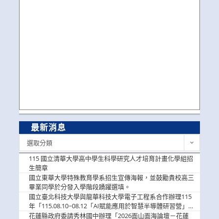
最新消息
最
選取分類
新
消
115 國立清華大學高中學生科學研究人才培育計畫化學組招
息
生簡章
國立東華大學特殊教育學系招生宣傳海報，並鼓勵貴校高三
畢業同學於分發入學階段踴躍選填。
國立臺北科技大學與龍華科技大學電子工程系合作辦理115
年「115.08.10~08.12「AI賦能應用於智慧半導體研習營」，
歡迎學生踴躍報名參加
花蓮縣政府委請秀林國中辦理「2026面山面海論壇－花蓮