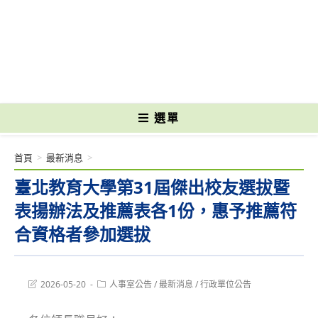
跳
轉
國立光復高級商工職業學校 National Kuangfu Commercial and Industrial
至
Vocational High School
主
要
內
容
選單
首頁
>
最新消息
>
臺北教育大學第31屆傑出校友選拔暨
表揚辦法及推薦表各1份，惠予推薦符
合資格者參加選拔
Post
Post
2026-05-20
人事室公告
/
最新消息
/
行政單位公告
last
category:
modified: