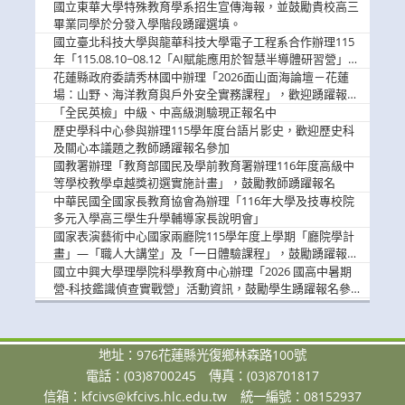
國立東華大學特殊教育學系招生宣傳海報，並鼓勵貴校高三
畢業同學於分發入學階段踴躍選填。
國立臺北科技大學與龍華科技大學電子工程系合作辦理115
年「115.08.10~08.12「AI賦能應用於智慧半導體研習營」，
歡迎學生踴躍報名參加
花蓮縣政府委請秀林國中辦理「2026面山面海論壇－花蓮
場：山野、海洋教育與戶外安全實務課程」，歡迎踴躍報名
參加
「全民英檢」中級、中高級測驗現正報名中
歷史學科中心參與辦理115學年度台語片影史，歡迎歷史科
及關心本議題之教師踴躍報名參加
國教署辦理「教育部國民及學前教育署辦理116年度高級中
等學校教學卓越獎初選實施計畫」，鼓勵教師踴躍報名
中華民國全國家長教育協會為辦理「116年大學及技專校院
多元入學高三學生升學輔導家長說明會」
國家表演藝術中心國家兩廳院115學年度上學期「廳院學計
畫」—「職人大講堂」及「一日體驗課程」，鼓勵踴躍報名
參與。
國立中興大學理學院科學教育中心辦理「2026 國高中暑期
營-科技鑑識偵查實戰營」活動資訊，鼓勵學生踴躍報名參
加。
地址：976花蓮縣光復鄉林森路100號
電話：(03)8700245
傳真：(03)8701817
信箱：
kfcivs@kfcivs.hlc.edu.tw
統一編號：08152937